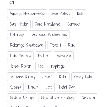
Tagi
Agencja Nieruchomości
Biała Podłoga
Biały
Biały I Kolor
Boże Narodzenie
Ceramika
Dekoracje
Dekoracje Wielkanocne
Dekoracje Świateczne
Dodatki
Dom
Dom Miesiąca
Fashion
Fotografia
House Doctor
Ikea
Inspiracje
Jesienne Klimaty
Jesień
Kolor
Kolory Lata
Kuchnia
Lampa
Lato
Letni Dom
Modern Design
Moje Ulubione Sklepy
Niebieski