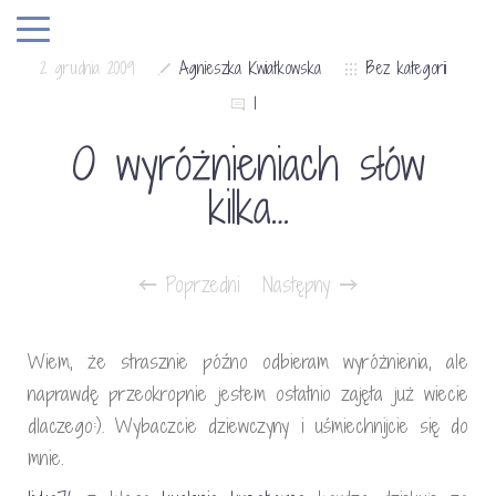
2 grudnia 2009
Agnieszka Kwiatkowska
Bez kategorii
1
O wyróżnieniach słów
kilka…
Poprzedni
Następny
Wiem, że strasznie późno odbieram wyróżnienia, ale
naprawdę przeokropnie jestem ostatnio zajęta już wiecie
dlaczego:). Wybaczcie dziewczyny i uśmiechnijcie się do
mnie.