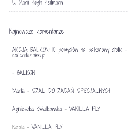
U Marii Høgh Heilmann
Najnowsze komentarze
AKCJA BALKON: 10 pomysłów na balkonowy stolik -
conchitahome.pl
BALKON
-
Marta
SZAL DO ZADAŃ SPECJALNYCH
-
Agnieszka Kwiatkowska
VANILLA FLY
-
VANILLA FLY
Natalia
-