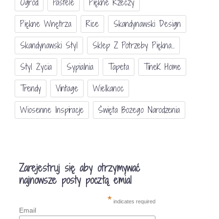
Ogród
Pastele
Piękne Rzeczy
Piękne Wnętrza
Rice
Skandynawski Design
Skandynawski Styl
Sklep Z Potrzeby Piękna...
Styl Życia
Sypialnia
Tapeta
TineK Home
Trendy
Vintage
Wielkanoc
Wiosenne Inspiracje
Święta Bożego Narodzenia
Zarejestruj się aby otrzymywać
najnowsze posty pocztą emial
*
indicates required
Email