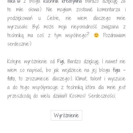
I
ivka76
z bloga
kuchnia kreatywna
bardzo dziękuję za
te miłe słowa:) Nie mogłam zostawić komentarza i
podziękowań u Ciebie, nie wiem dlaczego mnie
wyrzucało. Być może moja nieporadność związana z
techniką ma coś z tym wspólnego?
Pozdrawiam
serdecznie:)
Kolejne wyróżnienie od
Figi
, Bardzo dziękuję. I nawet nie
wiem co napisać, bo jak wejdziecie na jej bloga
figa –
foto
, to zrozumiecie dlaczego:). Klimat, talent i wyczucie
a do tego współpracuje z techniką która dla mnie jest
przeszkodą do wielu działań! Kosmos! Serdeczności.
Wyróżnienie