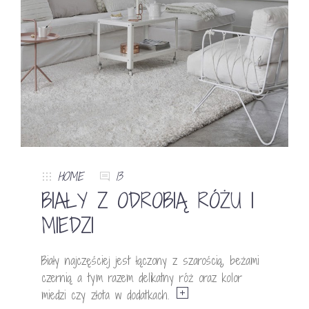
HOME
13
BIAŁY Z ODROBIĄ RÓŻU I
MIEDZI
Biały najczęściej jest łączony z szarością, beżami
czernią a tym razem delikatny róż oraz kolor
miedzi czy złota w dodatkach.