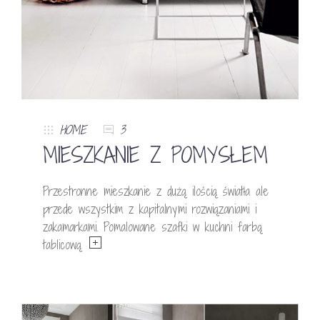
HOME
3
MIESZKANIE Z POMYSŁEM
Przestronne mieszkanie z dużą ilością światła ale
przede wszystkim z kapitalnymi rozwiązaniami i
zakamarkami. Pomalowane szafki w kuchni farbą
tablicową