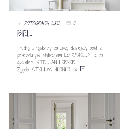
FOTOGRAFIA
,
LIFE
0
BIEL
Trochę z tęsknoty za zimą, dzisiejszy post z
przepięknymi stylizacjami LO BJURULF a za
aparatem, STELLAN HERNER .
Zdjęcia: STELLAN HERNER dla