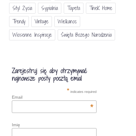
Styl Życia
Sypialnia
Tapeta
TineK Home
Trendy
Vintage
Wielkanoc
Wiosenne Inspiracje
Święta Bożego Narodzenia
Zarejestruj się aby otrzymywać
najnowsze posty pocztą emial
*
indicates required
Email
*
Imię