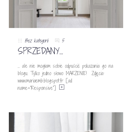
Bez kategorii
5
SPRZEDANY…
… ale nie mogłam sobie odpuścić pokazania go na
blogu. Tylko jedno słowo MARZENIE! Zdjęcia:
www.mariaemb.blogspot.fr [ad
name=”Responsive”]