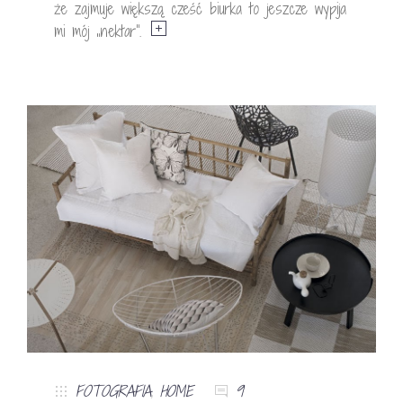
że zajmuje większą cześć biurka to jeszcze wypija
mi mój „nektar”.
FOTOGRAFIA
,
HOME
9