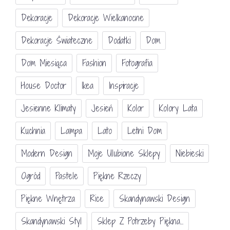
Dekoracje
Dekoracje Wielkanocne
Dekoracje Świateczne
Dodatki
Dom
Dom Miesiąca
Fashion
Fotografia
House Doctor
Ikea
Inspiracje
Jesienne Klimaty
Jesień
Kolor
Kolory Lata
Kuchnia
Lampa
Lato
Letni Dom
Modern Design
Moje Ulubione Sklepy
Niebieski
Ogród
Pastele
Piękne Rzeczy
Piękne Wnętrza
Rice
Skandynawski Design
Skandynawski Styl
Sklep Z Potrzeby Piękna...