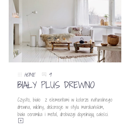
HOME
9
BIAŁY PLUS DREWNO
Czysto, biało z elementami w kolorze naturalnego
drewna, wikliny, dekoracje w stylu marokańskim,
biała ceramika i metal, drobiazgi dopełniają całości.