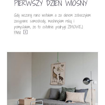
PIERWSZY DZIEŃ WIOSNY
Gdy wczoraj rano wstałam a za oknem zobaczyłam
zasypane samochody, machnęłam reką i
pomyslałam, że to ostatnie podrygi ZIMOWEJ
PANI