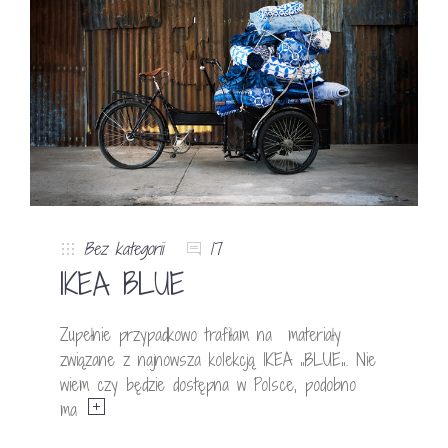
Bez kategorii
17
IKEA BLUE
Zupełnie przypadkowo trafiłam na materiały
związane z najnowsza kolekcją IKEA „BLUE„. Nie
wiem czy będzie dostępna w Polsce, podobno
ma