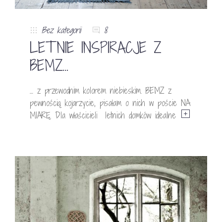
Bez kategorii
8
LETNIE INSPIRACJE Z
BEMZ…
… z przewodnim kolorem niebieskim. BEMZ z
pewnością kojarzycie, pisałam o nich w poście NA
MIARĘ. Dla właścicieli letnich domków idealne