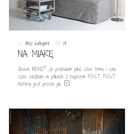
Bez kategorii
14
NA MIARĘ
Znacie BEMZ? Ja poznałam jakiś czas temu i cały
czas siedziało w plikach z napisem POST, POST.
Historia jest prosta jak