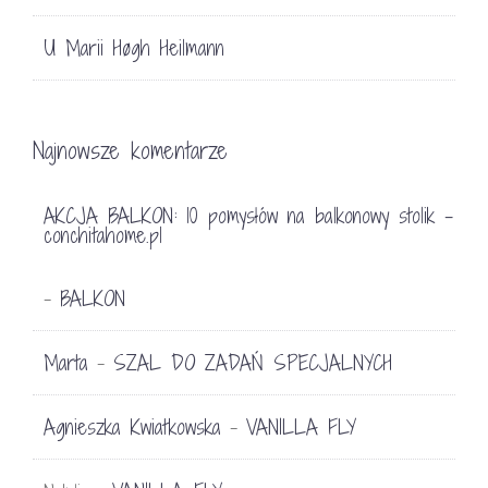
U Marii Høgh Heilmann
Najnowsze komentarze
AKCJA BALKON: 10 pomysłów na balkonowy stolik -
conchitahome.pl
BALKON
-
Marta
SZAL DO ZADAŃ SPECJALNYCH
-
Agnieszka Kwiatkowska
VANILLA FLY
-