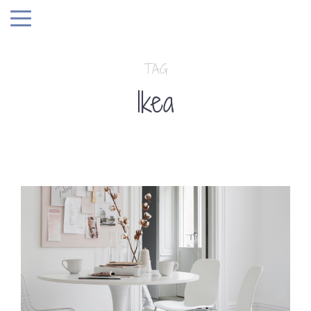
TAG
Ikea