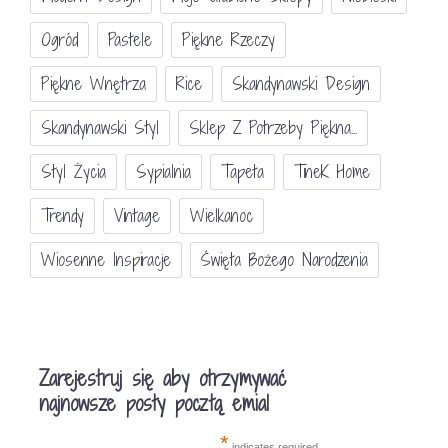
Ogród
Pastele
Piękne Rzeczy
Piękne Wnętrza
Rice
Skandynawski Design
Skandynawski Styl
Sklep Z Potrzeby Piękna...
Styl Życia
Sypialnia
Tapeta
TineK Home
Trendy
Vintage
Wielkanoc
Wiosenne Inspiracje
Święta Bożego Narodzenia
Zarejestruj się aby otrzymywać
najnowsze posty pocztą emial
*
indicates required