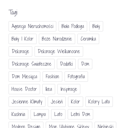
Tagi
Agencja Nieruchomości
Biała Podłoga
Biały
Biały I Kolor
Boże Narodzenie
Ceramika
Dekoracje
Dekoracje Wielkanocne
Dekoracje Świateczne
Dodatki
Dom
Dom Miesiąca
Fashion
Fotografia
House Doctor
Ikea
Inspiracje
Jesienne Klimaty
Jesień
Kolor
Kolory Lata
Kuchnia
Lampa
Lato
Letni Dom
Modern Design
Moje Ulubione Sklepy
Niebieski