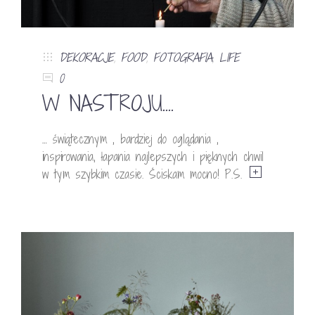
DEKORACJE
,
FOOD
,
FOTOGRAFIA
,
LIFE
0
W NASTROJU….
… świątecznym , bardziej do oglądania ,
inspirowania, łapania najlepszych i pięknych chwil
w tym szybkim czasie. Ściskam mocno! P.S.