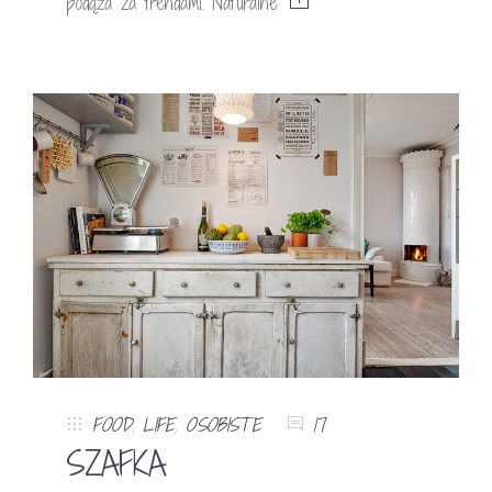
podąża za trendami. Naturalne
FOOD
,
LIFE
,
OSOBISTE
17
SZAFKA