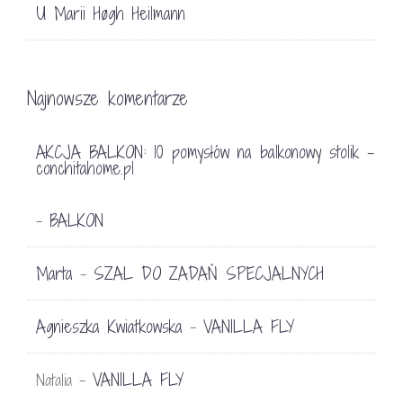
U Marii Høgh Heilmann
Najnowsze komentarze
AKCJA BALKON: 10 pomysłów na balkonowy stolik -
conchitahome.pl
BALKON
-
Marta
SZAL DO ZADAŃ SPECJALNYCH
-
Agnieszka Kwiatkowska
VANILLA FLY
-
VANILLA FLY
Natalia
-