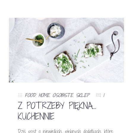
FOOD
,
HOME
,
OSOBISTE
,
SKLEP
1
Z POTRZEBY PIĘKNA…
KUCHENNIE
Dziś post o niewielkich, pięknych dodatkach, które