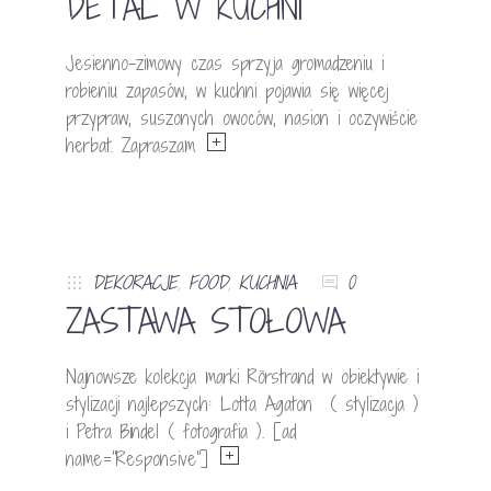
DETAL W KUCHNI
Jesienno-zimowy czas sprzyja gromadzeniu i
robieniu zapasów, w kuchni pojawia się więcej
przypraw, suszonych owoców, nasion i oczywiście
herbat. Zapraszam
DEKORACJE
,
FOOD
,
KUCHNIA
0
ZASTAWA STOŁOWA
Najnowsze kolekcja marki Rörstrand w obiektywie i
stylizacji najlepszych: Lotta Agaton ( stylizacja )
i Petra Bindel ( fotografia ). [ad
name=”Responsive”]