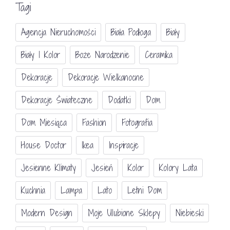
Tagi
Agencja Nieruchomości
Biała Podłoga
Biały
Biały I Kolor
Boże Narodzenie
Ceramika
Dekoracje
Dekoracje Wielkanocne
Dekoracje Świateczne
Dodatki
Dom
Dom Miesiąca
Fashion
Fotografia
House Doctor
Ikea
Inspiracje
Jesienne Klimaty
Jesień
Kolor
Kolory Lata
Kuchnia
Lampa
Lato
Letni Dom
Modern Design
Moje Ulubione Sklepy
Niebieski