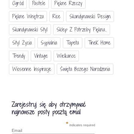
Ogród
Pastele
Piękne Rzeczy
Piękne Wnętrza
Rice
Skandynawski Design
Skandynawski Styl
Sklep Z Potrzeby Piękna...
Styl Życia
Sypialnia
Tapeta
TineK Home
Trendy
Vintage
Wielkanoc
Wiosenne Inspiracje
Święta Bożego Narodzenia
Zarejestruj się aby otrzymywać
najnowsze posty pocztą emial
*
indicates required
Email