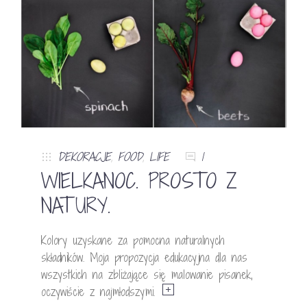
DEKORACJE
,
FOOD
,
LIFE
1
WIELKANOC. PROSTO Z
NATURY.
Kolory uzyskane za pomocna naturalnych
składników. Moja propozycja edukacyjna dla nas
wszystkich na zbliżające się malowanie pisanek,
oczywiście z najmłodszymi.