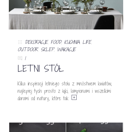
DEKORACJE
,
FOOD
,
KUCHNIA
,
LIFE
,
OUTDOOR
,
SKLEP
,
WAKACJE
1
LETNI STÓŁ
Kilka inspiracji letniego stołu z mnóstwem kwiatów,
najlepiej tych prosto z łąki, lampionami i wszelkimi
darami od natury, które tak