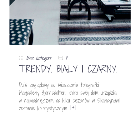
Bez kategorii
11
TRENDY. BIAŁY I CZARNY.
Dziś zaglądamy do mieszkania fotografki
Magdaleny Bjornsdotter, która swój dom urządziła
w najmodniejszym od kliku sezonów w Skandynawii
zestawie kolorystycznym