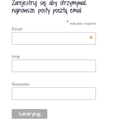
Zarejestruj się aby otrzymywać
najnowsze posty pocztą emial
*
indicates required
Email
*
Imię
Nazwisko