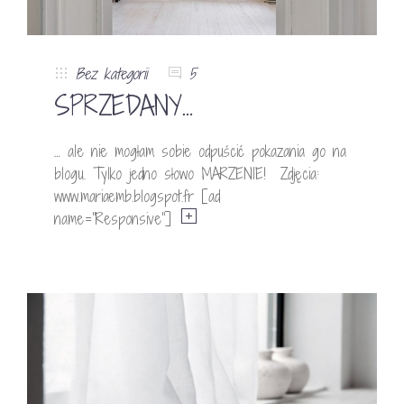
Bez kategorii
5
SPRZEDANY…
… ale nie mogłam sobie odpuścić pokazania go na
blogu. Tylko jedno słowo MARZENIE! Zdjęcia:
www.mariaemb.blogspot.fr [ad
name=”Responsive”]