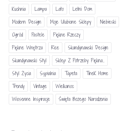
Kuchnia
Lampa
Lato
Letni Dom
Modern Design
Moje Ulubione Sklepy
Niebieski
Ogród
Pastele
Piękne Rzeczy
Piękne Wnętrza
Rice
Skandynawski Design
Skandynawski Styl
Sklep Z Potrzeby Piękna...
Styl Życia
Sypialnia
Tapeta
TineK Home
Trendy
Vintage
Wielkanoc
Wiosenne Inspiracje
Święta Bożego Narodzenia