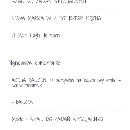
SZAL DO ZADAŃ SPECJALNYCH
NOWA MARKA W Z POTRZEBY PIĘKNA…
U Marii Høgh Heilmann
Najnowsze komentarze
AKCJA BALKON: 10 pomysłów na balkonowy stolik -
conchitahome.pl
BALKON
-
Marta
SZAL DO ZADAŃ SPECJALNYCH
-