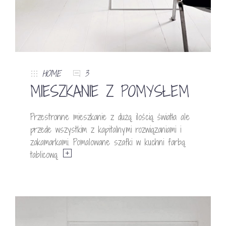
HOME
3
MIESZKANIE Z POMYSŁEM
Przestronne mieszkanie z dużą ilością światła ale
przede wszystkim z kapitalnymi rozwiązaniami i
zakamarkami. Pomalowane szafki w kuchni farbą
tablicową