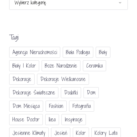
Tagi
Agencja Nieruchomości
Biała Podłoga
Biały
Biały I Kolor
Boże Narodzenie
Ceramika
Dekoracje
Dekoracje Wielkanocne
Dekoracje Świateczne
Dodatki
Dom
Dom Miesiąca
Fashion
Fotografia
House Doctor
Ikea
Inspiracje
Jesienne Klimaty
Jesień
Kolor
Kolory Lata