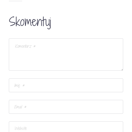
Skomentuj
Zdjęcia: Magdalena Björnsdotter for Elle Decoration ,
znalezione na
French by Design
Biała Podłoga
Biały I Czarny
Trendy
Save