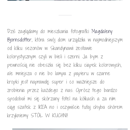
Dziś zaglądamy do mieszkania fotografki
Magdaleny
Bjornsdotter
, która swój dom urządziła w najmodniejszym
od kliku sezonów w Skandynawii zestawie
kolorystycznym czyli w bieli i czerni. Ja bym z
pewnością nie obeszła się bez kilku ciapek kolorowych,
ale mniejsza o nie bo lampa z papieru w czarne
kropki jest naprawdę super i co ważniejsze do
zrobienia przez każdego z nas. Oprócz tego bardzo
spodobał mi się skórzany fotel na kółkach a za nim
ciąg szafek z IKEA no i oczywiście tutaj chyba chórem
krzykniemy STÓŁ W KUCHNI!