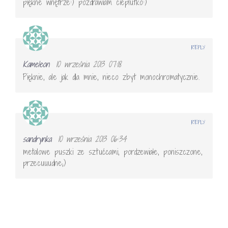
piękne wnętrze:) pozdrawiam cieplutko:)
REPLY
Kameleon
10 września 2013 07:18
Pięknie, ale jak dla mnie, nieco zbyt monochromatycznie.
REPLY
sandrynka
10 września 2013 06:34
metalowe puszki ze sztućcami, pordzewiałe, poniszczone,
przecuuudne;)