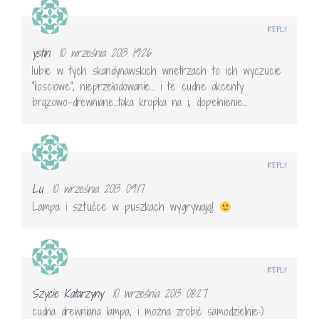
REPLY
ystin
10 września 2013 19:26
lubie w tych skandynawskich wnetrzach to ich wyczucie
"ilosciowe", nieprzeładowanie… i te cudne akcenty
brązowo-drewniane…taka kropka na i, dopełnienie…
REPLY
Lu
10 września 2013 09:17
Lampa i sztućce w puszkach wygrywają!
REPLY
Szycie Katarzyny
10 września 2013 08:27
cudna drewniana lampa, i można zrobić samodzielnie:)