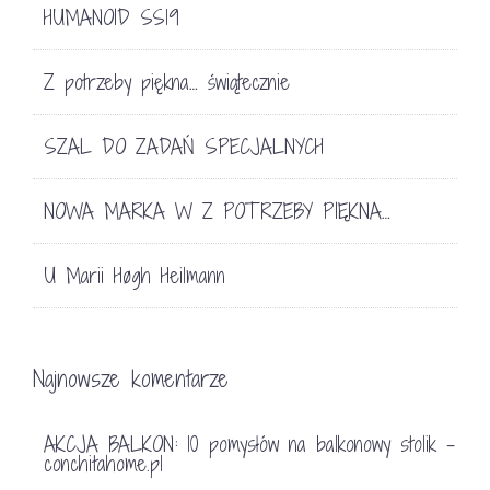
HUMANOID SS19
Z potrzeby piękna… świątecznie
SZAL DO ZADAŃ SPECJALNYCH
NOWA MARKA W Z POTRZEBY PIĘKNA…
TRENDY 2016. MARMUR.
U Marii Høgh Heilmann
13 listopada 2015
Najnowsze komentarze
AKCJA BALKON: 10 pomysłów na balkonowy stolik -
conchitahome.pl