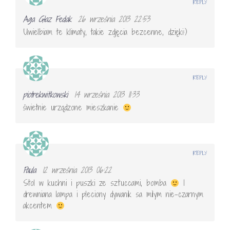
REPLY
Aga Głaz Fedak
26 września 2013 22:53
Uwielbiam te klimaty, takie zdjęcia bezcenne, dzięki:)
REPLY
piotrekwitkowski
14 września 2013 11:33
świetnie urządzone mieszkanie
REPLY
Paula
12 września 2013 06:22
Stol w kuchni i puszki ze sztuccami, bomba
I
drewniana lampa i pleciony dywanik sa milym nie-czarnym
akcentem