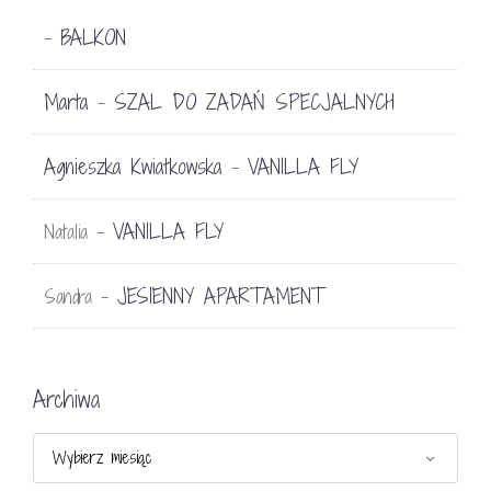
BALKON
-
Marta
SZAL DO ZADAŃ SPECJALNYCH
-
Agnieszka Kwiatkowska
VANILLA FLY
-
VANILLA FLY
Natalia
-
JESIENNY APARTAMENT
Sandra
-
CATH KIDSTON WIOSNA – LATO 2013
Archiwa
21 stycznia 2013
Archiwa