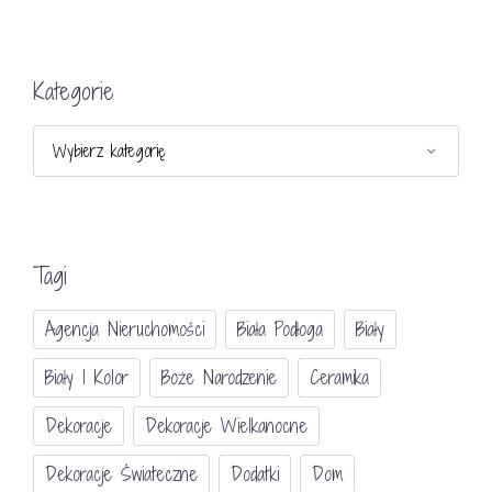
Kategorie
Kategorie
Tagi
Agencja Nieruchomości
Biała Podłoga
Biały
Biały I Kolor
Boże Narodzenie
Ceramika
Dekoracje
Dekoracje Wielkanocne
Dekoracje Świateczne
Dodatki
Dom
BIAŁY Z ODROBINĄ KOLORU