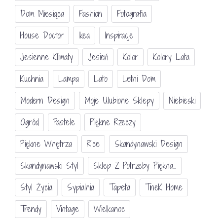
29 kwietnia 2013
Dom Miesiąca
Fashion
Fotografia
House Doctor
Ikea
Inspiracje
Jesienne Klimaty
Jesień
Kolor
Kolory Lata
Kuchnia
Lampa
Lato
Letni Dom
Modern Design
Moje Ulubione Sklepy
Niebieski
Ogród
Pastele
Piękne Rzeczy
Piękne Wnętrza
Rice
Skandynawski Design
Skandynawski Styl
Sklep Z Potrzeby Piękna...
Styl Życia
Sypialnia
Tapeta
TineK Home
Trendy
Vintage
Wielkanoc