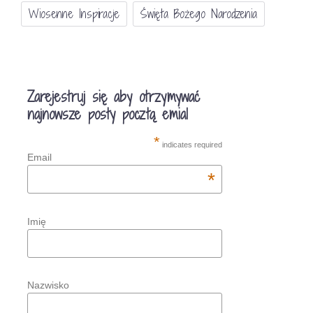
Wiosenne Inspiracje
Święta Bożego Narodzenia
Zarejestruj się aby otrzymywać
najnowsze posty pocztą emial
*
indicates required
Email
*
Imię
Nazwisko