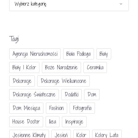
Tagi
Agencja Nieruchomości
Biała Podłoga
Biały
Biały I Kolor
Boże Narodzenie
Ceramika
Dekoracje
Dekoracje Wielkanocne
Dekoracje Świateczne
Dodatki
Dom
Dom Miesiąca
Fashion
Fotografia
House Doctor
Ikea
Inspiracje
Jesienne Klimaty
Jesień
Kolor
Kolory Lata