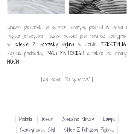
Lniane poszewki w kolorze szarym, pościel w paski i
miękka jerseyowa , szara pościel jest również dostępna
w
sklepie Z potrzeby piękna
w dziale
TEKSTYLIA
.
Zdjęcia pochodzą:
MÓJ PINTEREST
a także ze strony
HUSH
[ad name=”Responsive”]
Dodatki
Jesień
Jesienne Klimaty
Lampa
Skandynawski Styl
Sklep Z Potrzeby Piękna...