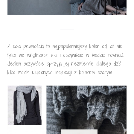
Z całą pewnością to najpopularniejszy kolor od lat nie
tylko we wnętrzach ale i oczywiście w modzie również.
Jesień oczywiście sprzyja jej niezmiernie dlatego dziś
kilka moich ulubionych inspiracji z kolorem szarym.