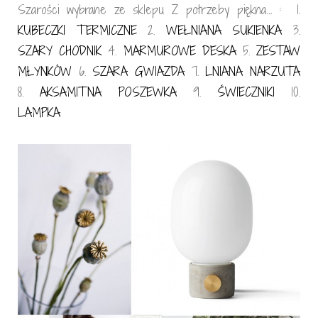
Szarości wybrane ze sklepu Z potrzeby piękna… : 1.
KUBECZKI TERMICZNE
2.
WEŁNIANA SUKIENKA
3.
SZARY CHODNIK
4.
MARMUROWE DESKA
5.
ZESTAW
MŁYNKÓW
6.
SZARA GWIAZDA
7.
LNIANA NARZUTA
8.
AKSAMITNA POSZEWKA
9.
ŚWIECZNIKI
10.
LAMPKA