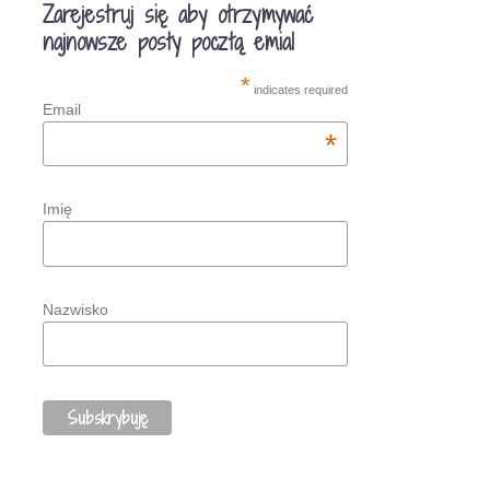
Zarejestruj się aby otrzymywać
najnowsze posty pocztą emial
*
indicates required
Email
*
Imię
Nazwisko