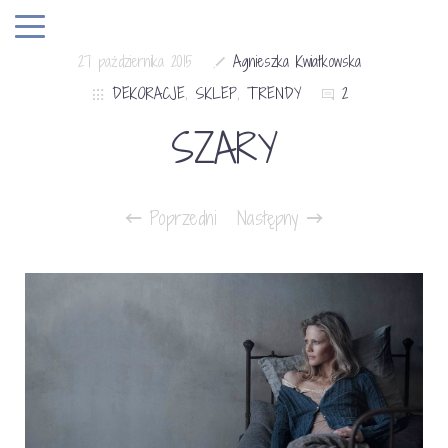
27 października 2015
Agnieszka Kwiatkowska
DEKORACJE
,
SKLEP
,
TRENDY
2
SZARY
Poprzedni
Następny