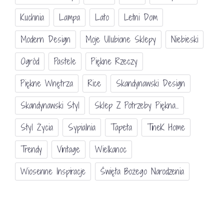
Kuchnia
Lampa
Lato
Letni Dom
Modern Design
Moje Ulubione Sklepy
Niebieski
Ogród
Pastele
Piękne Rzeczy
Piękne Wnętrza
Rice
Skandynawski Design
Skandynawski Styl
Sklep Z Potrzeby Piękna...
Styl Życia
Sypialnia
Tapeta
TineK Home
Trendy
Vintage
Wielkanoc
Wiosenne Inspiracje
Święta Bożego Narodzenia