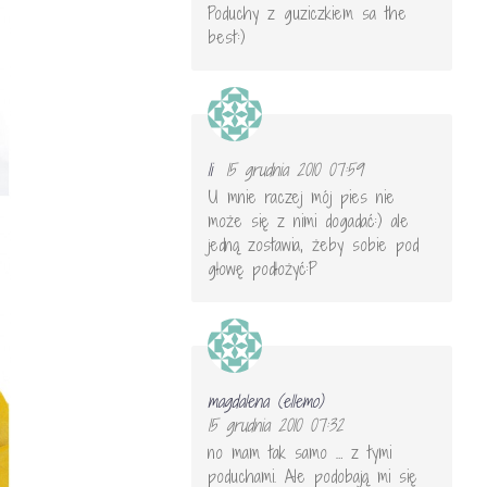
Poduchy z guziczkiem sa the
best:)
li
15 grudnia 2010 07:59
U mnie raczej mój pies nie
może się z nimi dogadać:) ale
jedną zostawia, żeby sobie pod
głowę podłożyć:P
magdalena (ellemo)
15 grudnia 2010 07:32
no mam tak samo … z tymi
poduchami. Ale podobają mi się