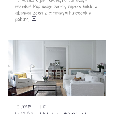
To mieszkanie jest rewelacyjne pod każdym
względem! Moja uwagę zwróciły najpierw butelki w
odcieniach zieleni z papierowymi honeycomb w
podobnej
HOME
10