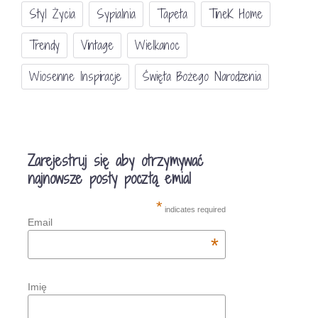
Styl Życia
Sypialnia
Tapeta
TineK Home
Trendy
Vintage
Wielkanoc
Wiosenne Inspiracje
Święta Bożego Narodzenia
Zarejestruj się aby otrzymywać
najnowsze posty pocztą emial
*
indicates required
Email
*
Imię