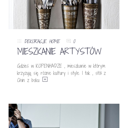
DEKORACJE
,
HOME
0
MIESZKANIE ARTYSTÓW
Gdzieś w KOPENHADZE , mieszkanie w którym
krzyżują się różne kultury i style. I tak , stół z
Chin z boku