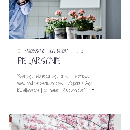
OSOBISTE
,
OUTDOOR
2
PELARGONIE
Pewnego słonecznego dnia… . Doniczki:
www.zpotrzebypiekna.com, Zdjęcia : Aga
Kwiatkowska [ad name=”Responsive”]