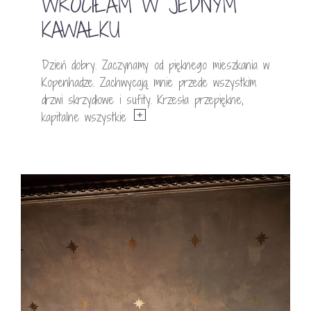
WRÓCIŁAM W JEDNYM
KAWAŁKU
Dzień dobry. Zaczynamy od pięknego mieszkania w
Kopenhadze. Zachwycają mnie przede wszystkim
drzwi skrzydłowe i sufity. Krzesła przepiękne,
kapitalne wszystkie