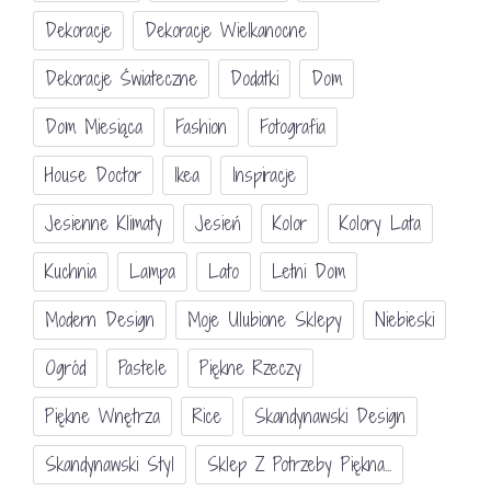
Dekoracje
Dekoracje Wielkanocne
Dekoracje Świateczne
Dodatki
Dom
Dom Miesiąca
Fashion
Fotografia
House Doctor
Ikea
Inspiracje
Jesienne Klimaty
Jesień
Kolor
Kolory Lata
Kuchnia
Lampa
Lato
Letni Dom
Modern Design
Moje Ulubione Sklepy
Niebieski
Ogród
Pastele
Piękne Rzeczy
Piękne Wnętrza
Rice
Skandynawski Design
Skandynawski Styl
Sklep Z Potrzeby Piękna...