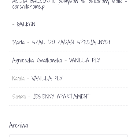
AKCJA BALKON: 10 pomysłów na balkonowy stolik -
conchitahome.pl
BALKON
-
Marta
SZAL DO ZADAŃ SPECJALNYCH
-
Agnieszka Kwiatkowska
VANILLA FLY
-
VANILLA FLY
Natalia
-
JESIENNY APARTAMENT
Sandra
-
Archiwa