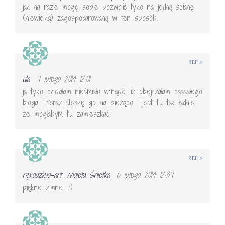
jak na razie mogę sobie pozwolić tylko na jedną ścianę
(niewielką) zagospodarowaną w ten sposób.
REPLY
ula
7 lutego 2014 12:01
ja tylko chciałam nieśmiało wtrącić, iż obejrzałam caaaałego
bloga i teraz śledzę go na bieżąco i jest tu tak ładnie,
że mogłabym tu zamieszkać!
REPLY
rękodzieło-art Wioleta Śnietka
6 lutego 2014 12:37
piękne zimne ..:)