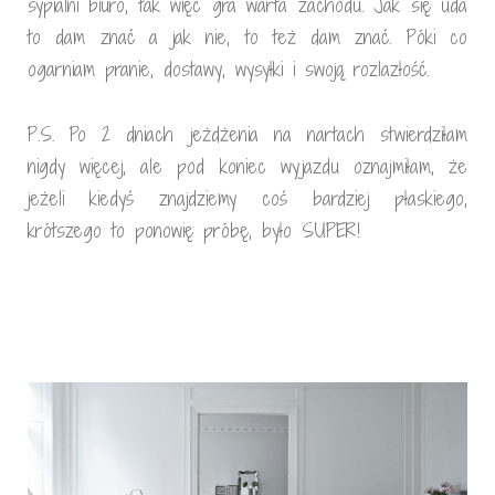
sypialni biuro, tak więc gra warta zachodu. Jak się uda
to dam znać a jak nie, to też dam znać. Póki co
ogarniam pranie, dostawy, wysyłki i swoją rozlazłość.
P.S. Po 2 dniach jeżdżenia na nartach stwierdziłam
nigdy więcej, ale pod koniec wyjazdu oznajmiłam, że
jeżeli kiedyś znajdziemy coś bardziej płaskiego,
krótszego to ponowię próbę, było SUPER!