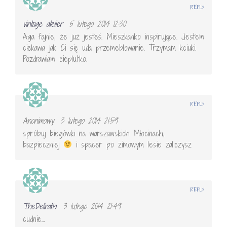
REPLY
vintage atelier
5 lutego 2014 12:30
Aga fajnie, że już jesteś. Mieszkanko inspirujące. Jestem
ciekawa jak Ci się uda przemeblowanie. Trzymam kciuki.
Pozdrawiam cieplutko.
REPLY
Anonimowy
3 lutego 2014 21:59
spróbuj biegówki na warszawskich Młocinach,
bazpieczniej
i spacer po zimowym lesie zaliczysz
REPLY
TheDeliratio
3 lutego 2014 21:49
cudnie…