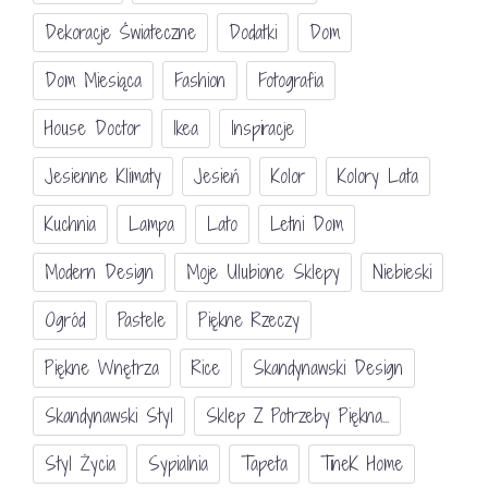
Dekoracje Świateczne
Dodatki
Dom
Dom Miesiąca
Fashion
Fotografia
House Doctor
Ikea
Inspiracje
Jesienne Klimaty
Jesień
Kolor
Kolory Lata
Kuchnia
Lampa
Lato
Letni Dom
Modern Design
Moje Ulubione Sklepy
Niebieski
Ogród
Pastele
Piękne Rzeczy
Piękne Wnętrza
Rice
Skandynawski Design
Skandynawski Styl
Sklep Z Potrzeby Piękna...
Styl Życia
Sypialnia
Tapeta
TineK Home