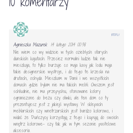
10 komentarzy
REPLY
Agnieszka Mazurek
14 lutego 2014 00:38
Nie wiem co wy widzicie w tych ozieblych starych
dunskich kajutach. Przeciez normalni ludzie tak nie
mieszkaja, to tylko burżuje co maja kasy jak lodu maja
takie designerskie wystroje, i do tego te krzesla na
drutach, ochyda. Mieszkam w Danii i we wszystkich
domach gdzie bylam nie ma takich mebli. Owszem jest
schludnie, nie ma przepychu, stonowane kolory
ograniczone do beżu czy oliwki, ale ten dom co ty
prezentujesz jest z jakiejś wystawy. W sklepach
meblarskich czy wnetrzarskich jest bardzo kolorowo, i
widać że Duńczycy korzystają z tego i kupują do swoich
wnętrz kolorowe- czy tak jak w tym sezonie pastelowe
akcesoria.