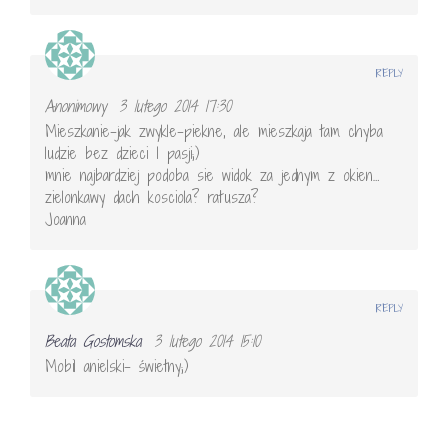
REPLY
Anonimowy
3 lutego 2014 17:30
Mieszkanie-jak zwykle-piekne, ale mieszkaja tam chyba
ludzie bez dzieci I pasji;)
mnie najbardziej podoba sie widok za jednym z okien…
zielonkawy dach kosciola? ratusza?
Joanna
REPLY
Beata Gostomska
3 lutego 2014 15:10
Mobil anielski- świetny;)