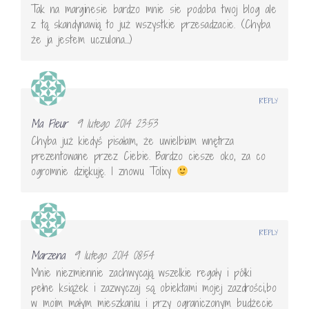
Tak na marginesie bardzo mnie sie podoba twoj blog ale
z tą skandynawią to już wszystkie przesadzacie. (Chyba
że ja jestem uczulona…)
REPLY
Ma Fleur
9 lutego 2014 23:53
Chyba już kiedyś pisałam, że uwielbiam wnętrza
prezentowane przez Ciebie. Bardzo ciesze oko, za co
ogromnie dziękuję. I znowu Tolixy
REPLY
Marzena
9 lutego 2014 08:54
Mnie niezmiennie zachwycają wszelkie regały i półki
pełne książek i zazwyczaj są obiektami mojej zazdrości,bo
w moim małym mieszkaniu i przy ograniczonym budżecie