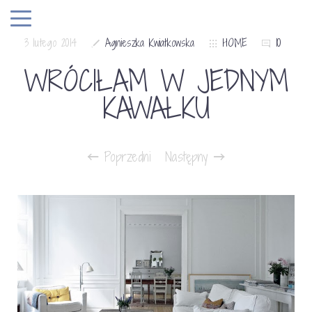
3 lutego 2014
Agnieszka Kwiatkowska
HOME
10
WRÓCIŁAM W JEDNYM
KAWAŁKU
Poprzedni
Następny