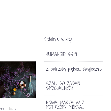
Ostatnie wpisy
HUMANOID SS19
Z potrzeby piękna… świątecznie
SZAL DO ZADAŃ
SPECJALNYCH
NOWA MARKA W Z
POTRZEBY PIĘKNA…
rii
1