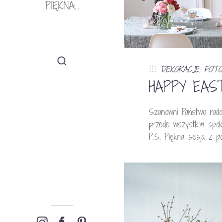
PIĘKNA…
DEKORACJE
,
FOTO
HAPPY EAS
Szanowni Państwo rado
przede wszystkim sp
P.S. Piękna sesja z p