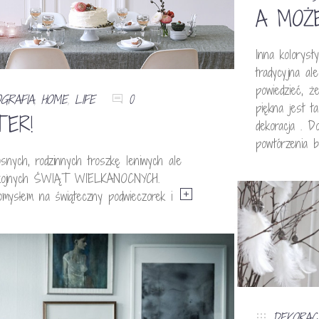
A MOŻ
Inna kolorysty
tradycyjna al
powiedzieć, ż
GRAFIA
,
HOME
,
LIFE
0
piękna jest t
TER!
dekoracja . D
powtórzenia 
snych, rodzinnych troszkę leniwych ale
okojnych ŚWIĄT WIELKANOCNYCH.
omysłem na świąteczny podwieczorek i
DEKORAC