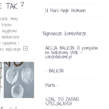
E TAK ?
U Marii Høgh Heilmann
cznie, mniej
e trzeba
e wyjątkowo
Najnowsze komentarze
a wielkanocna
o zgapienia i
AKCJA BALKON: 10 pomysłów
bez większego
na balkonowy stolik -
conchitahome.pl
BALKON
-
Marta
-
SZAL DO ZADAŃ
SPECJALNYCH
JE
0