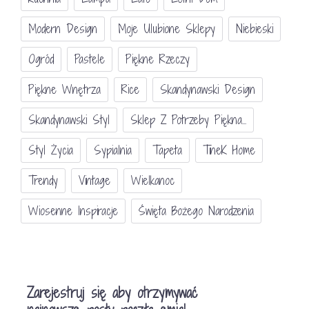
Modern Design
Moje Ulubione Sklepy
Niebieski
Ogród
Pastele
Piękne Rzeczy
Piękne Wnętrza
Rice
Skandynawski Design
Skandynawski Styl
Sklep Z Potrzeby Piękna...
Styl Życia
Sypialnia
Tapeta
TineK Home
Trendy
Vintage
Wielkanoc
Wiosenne Inspiracje
Święta Bożego Narodzenia
Zarejestruj się aby otrzymywać