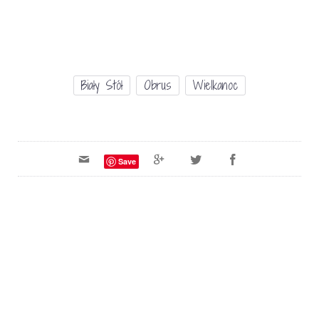
Biały Stół
Obrus
Wielkanoc
Save