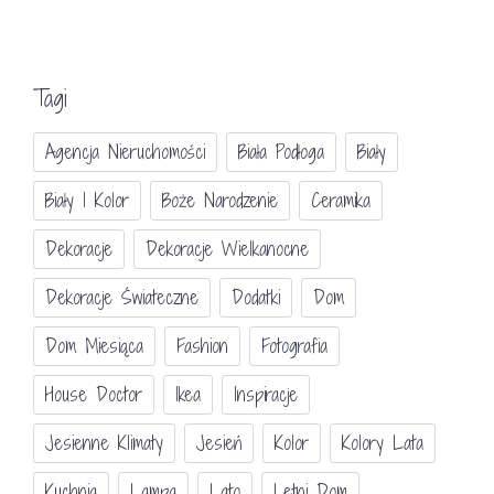
Tagi
Agencja Nieruchomości
Biała Podłoga
Biały
Biały I Kolor
Boże Narodzenie
Ceramika
Dekoracje
Dekoracje Wielkanocne
Dekoracje Świateczne
Dodatki
Dom
Dom Miesiąca
Fashion
Fotografia
House Doctor
Ikea
Inspiracje
Jesienne Klimaty
Jesień
Kolor
Kolory Lata
Kuchnia
Lampa
Lato
Letni Dom