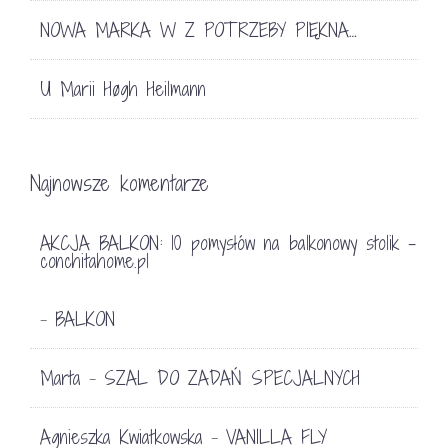
NOWA MARKA W Z POTRZEBY PIĘKNA…
U Marii Høgh Heilmann
Najnowsze komentarze
AKCJA BALKON: 10 pomysłów na balkonowy stolik -
conchitahome.pl
BALKON
-
Marta
SZAL DO ZADAŃ SPECJALNYCH
-
Agnieszka Kwiatkowska
VANILLA FLY
-