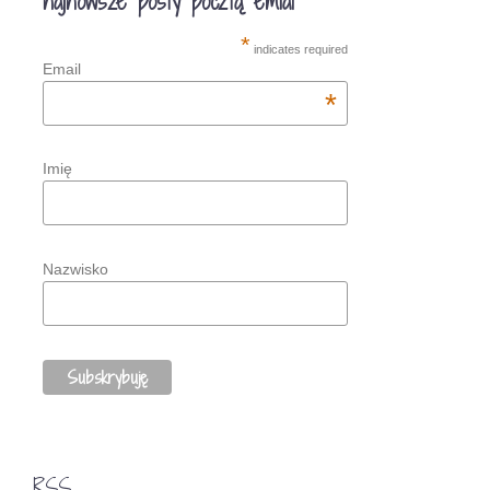
najnowsze posty pocztą emial
*
indicates required
Email
*
Imię
Nazwisko
RSS