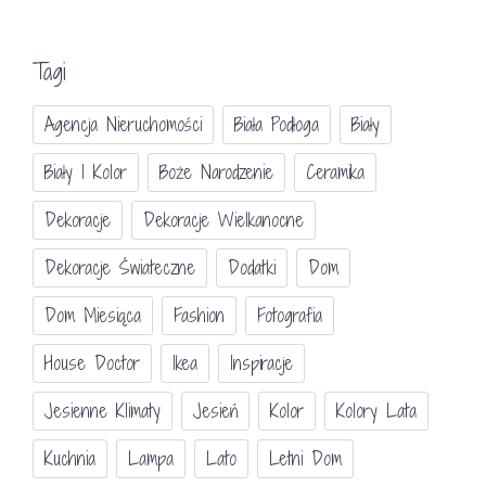
Tagi
Agencja Nieruchomości
Biała Podłoga
Biały
Biały I Kolor
Boże Narodzenie
Ceramika
Dekoracje
Dekoracje Wielkanocne
Dekoracje Świateczne
Dodatki
Dom
Dom Miesiąca
Fashion
Fotografia
House Doctor
Ikea
Inspiracje
Jesienne Klimaty
Jesień
Kolor
Kolory Lata
Kuchnia
Lampa
Lato
Letni Dom