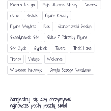
Modern Design
Moje Ulubione Sklepy
Niebieski
Ogród
Pastele
Piękne Rzeczy
Piękne Wnętrza
Rice
Skandynawski Design
Skandynawski Styl
Sklep Z Potrzeby Piękna...
Styl Życia
Sypialnia
Tapeta
TineK Home
Trendy
Vintage
Wielkanoc
Wiosenne Inspiracje
Święta Bożego Narodzenia
Zarejestruj się aby otrzymywać
najnowsze posty pocztą emial