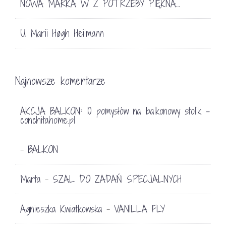
NOWA MARKA W Z POTRZEBY PIĘKNA…
U Marii Høgh Heilmann
Najnowsze komentarze
AKCJA BALKON: 10 pomysłów na balkonowy stolik -
conchitahome.pl
BALKON
-
Marta
SZAL DO ZADAŃ SPECJALNYCH
-
Agnieszka Kwiatkowska
VANILLA FLY
-