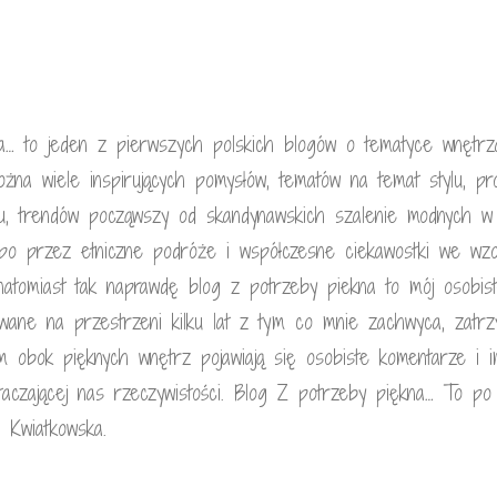
a… to jeden z pierwszych polskich blogów o tematyce wnętrza
żna wiele inspirujących pomysłów, tematów na temat stylu, pro
nu, trendów począwszy od skandynawskich szalenie modnych w 
 po przez etniczne podróże i współczesne ciekawostki we wzor
, natomiast tak naprawdę blog z potrzeby piekna to mój osobis
wane na przestrzeni kilku lat z tym co mnie zachwyca, zatrz
m obok pięknych wnętrz pojawiają się osobiste komentarze i 
aczającej nas rzeczywistości. Blog Z potrzeby piękna… To po
a Kwiatkowska.