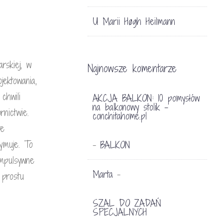
U Marii Høgh Heilmann
rskiej, w
Najnowsze komentarze
jektowania,
chwili
AKCJA BALKON: 10 pomysłów
na balkonowy stolik -
nictwie.
conchitahome.pl
te
ymuje. To
BALKON
-
impulsywne
Marta
-
 prostu
SZAL DO ZADAŃ
SPECJALNYCH