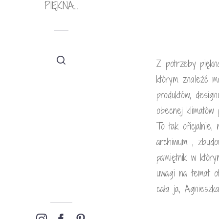
PIĘKNA…
Z potrzeby piękn
którym znaleźć mo
produktów, desig
obecnej klimatów
To tak oficjalnie
archiwum , zbudo
pamiętnik w który
uwagi na temat ot
cała ja, Agnieszk