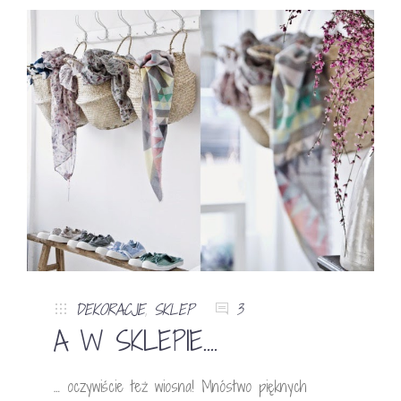
DEKORACJE
,
SKLEP
3
A W SKLEPIE….
… oczywiście też wiosna! Mnóstwo pięknych