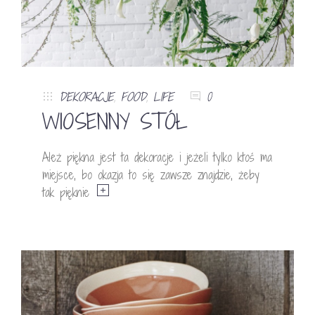
DEKORACJE
,
FOOD
,
LIFE
0
WIOSENNY STÓŁ
Ależ piękna jest ta dekoracje i jeżeli tylko ktoś ma
miejsce, bo okazja to się zawsze znajdzie, żeby
tak pięknie