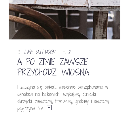
LIFE
,
OUTDOOR
2
A PO ZIMIE ZAWSZE
PRZYCHODZI WIOSNA
I zaczyna się pomału wiosenne porządkowanie w
ogrodach na balkonach, szykujemy doniczki,
skrzynki, zamiatamy, trzepiemy, grabimy i omiatamy
pajęczyny. Nie