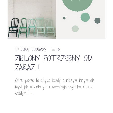
LIFE
,
TRENDY
12
ZIELONY POTRZEBNY OD
ZARAZ !
O tej porze to chyba każdy o niczym innym nie
myśli jak o zielonym i wypatruje tego koloru na
każdym