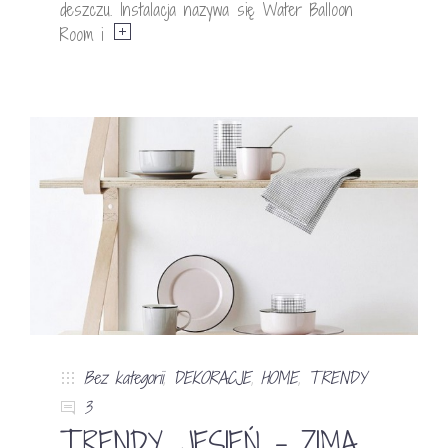
deszczu. Instalacja nazywa się Water Balloon
Room i
Bez kategorii
,
DEKORACJE
,
HOME
,
TRENDY
3
TRENDY. JESIEŃ – ZIMA