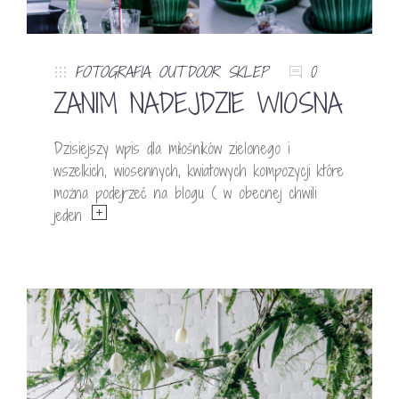
FOTOGRAFIA
,
OUTDOOR
,
SKLEP
0
ZANIM NADEJDZIE WIOSNA
Dzisiejszy wpis dla miłośników zielonego i
wszelkich, wiosennych, kwiatowych kompozycji które
można podejrzeć na blogu ( w obecnej chwili
jeden