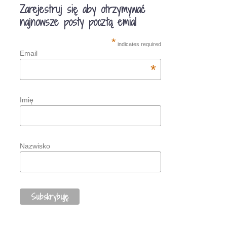
Zarejestruj się aby otrzymywać
najnowsze posty pocztą emial
*
indicates required
Email
*
Imię
Nazwisko