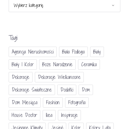
Kategorie
Tagi
Agencja Nieruchomości
Biała Podłoga
Biały
Biały I Kolor
Boże Narodzenie
Ceramika
Dekoracje
Dekoracje Wielkanocne
Dekoracje Świateczne
Dodatki
Dom
Dom Miesiąca
Fashion
Fotografia
House Doctor
Ikea
Inspiracje
Jesienne Klimaty
Jesień
Kolor
Kolory Lata