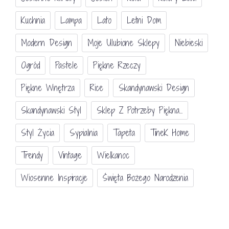
Kuchnia
Lampa
Lato
Letni Dom
Modern Design
Moje Ulubione Sklepy
Niebieski
Ogród
Pastele
Piękne Rzeczy
Piękne Wnętrza
Rice
Skandynawski Design
Skandynawski Styl
Sklep Z Potrzeby Piękna...
Styl Życia
Sypialnia
Tapeta
TineK Home
Trendy
Vintage
Wielkanoc
Wiosenne Inspiracje
Święta Bożego Narodzenia