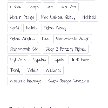
Kuchnia
Lampa
Lato
Letni Dom
Modern Design
Moje Ulubione Sklepy
Niebieski
Ogród
Pastele
Piękne Rzeczy
Piękne Wnętrza
Rice
Skandynawski Design
Skandynawski Styl
Sklep Z Potrzeby Piękna...
Styl Życia
Sypialnia
Tapeta
TineK Home
Trendy
Vintage
Wielkanoc
Wiosenne Inspiracje
Święta Bożego Narodzenia