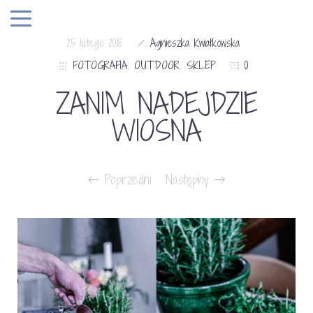
25 lutego 2018
Agnieszka Kwiatkowska
FOTOGRAFIA
,
OUTDOOR
,
SKLEP
0
ZANIM NADEJDZIE
WIOSNA
Poprzedni
Następny