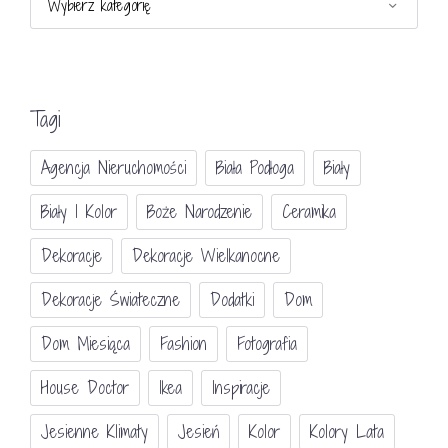
Tagi
Agencja Nieruchomości
Biała Podłoga
Biały
Biały I Kolor
Boże Narodzenie
Ceramika
Dekoracje
Dekoracje Wielkanocne
Dekoracje Świateczne
Dodatki
Dom
Dom Miesiąca
Fashion
Fotografia
House Doctor
Ikea
Inspiracje
Jesienne Klimaty
Jesień
Kolor
Kolory Lata