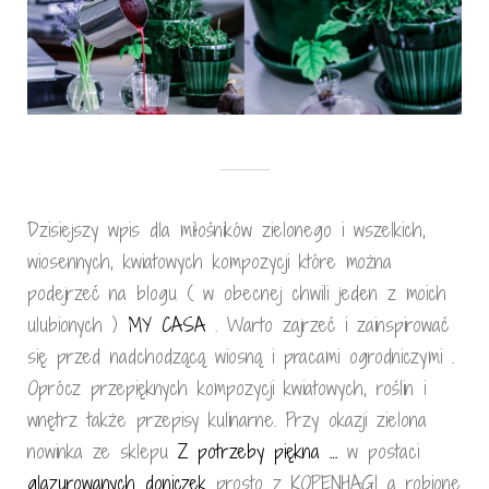
Dzisiejszy wpis dla miłośników zielonego i wszelkich,
wiosennych, kwiatowych kompozycji które można
podejrzeć na blogu ( w obecnej chwili jeden z moich
ulubionych )
MY CASA
. Warto zajrzeć i zainspirować
się przed nadchodzącą wiosną i pracami ogrodniczymi .
Oprócz przepięknych kompozycji kwiatowych, roślin i
wnętrz także przepisy kulinarne. Przy okazji zielona
nowinka ze sklepu
Z potrzeby piękna …
w postaci
glazurowanych doniczek
prosto z KOPENHAGI a robione