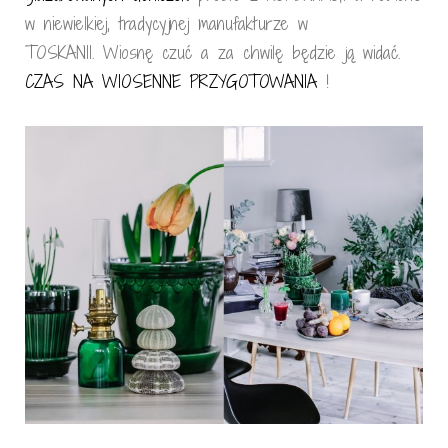
w niewielkiej, tradycyjnej manufakturze w
TOSKANII. Wiosnę czuć a za chwilę będzie ją widać.
CZAS NA WIOSENNE PRZYGOTOWANIA
!