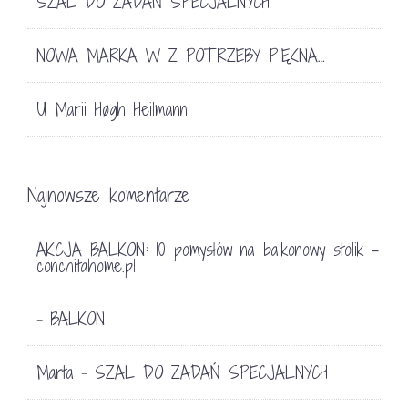
SZAL DO ZADAŃ SPECJALNYCH
NOWA MARKA W Z POTRZEBY PIĘKNA…
U Marii Høgh Heilmann
Najnowsze komentarze
AKCJA BALKON: 10 pomysłów na balkonowy stolik -
conchitahome.pl
BALKON
-
Marta
SZAL DO ZADAŃ SPECJALNYCH
-