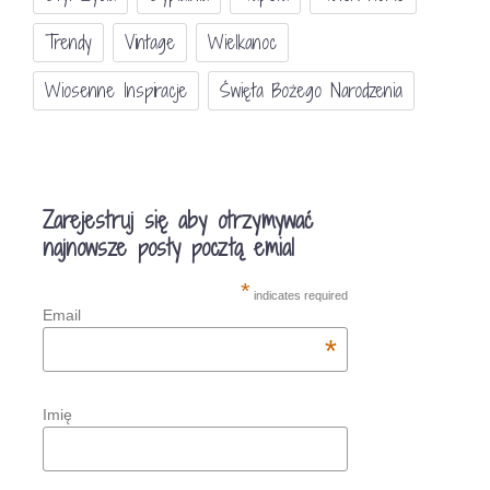
Trendy
Vintage
Wielkanoc
Wiosenne Inspiracje
Święta Bożego Narodzenia
Zarejestruj się aby otrzymywać
najnowsze posty pocztą emial
*
indicates required
Email
*
Imię