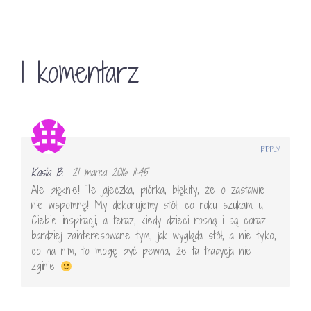
1 komentarz
REPLY
Kasia B.
21 marca 2016 11:45
Ale pięknie! Te jajeczka, piórka, błękity, że o zastawie
nie wspomnę! My dekorujemy stół, co roku szukam u
Ciebie inspiracji, a teraz, kiedy dzieci rosną i są coraz
bardziej zainteresowane tym, jak wygląda stół, a nie tylko,
co na nim, to mogę być pewna, że ta tradycja nie
zginie