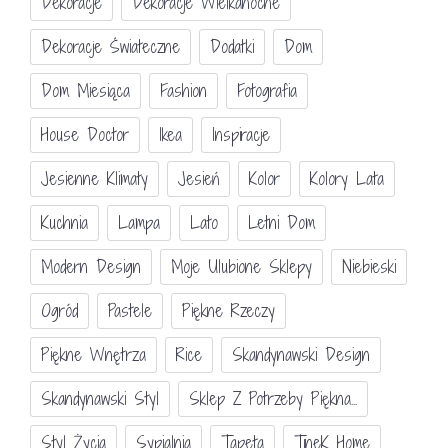
Dekoracje
Dekoracje Wielkanocne
Dekoracje Świateczne
Dodatki
Dom
Dom Miesiąca
Fashion
Fotografia
House Doctor
Ikea
Inspiracje
Jesienne Klimaty
Jesień
Kolor
Kolory Lata
Kuchnia
Lampa
Lato
Letni Dom
Modern Design
Moje Ulubione Sklepy
Niebieski
Ogród
Pastele
Piękne Rzeczy
Piękne Wnętrza
Rice
Skandynawski Design
Skandynawski Styl
Sklep Z Potrzeby Piękna...
Styl Życia
Sypialnia
Tapeta
TineK Home