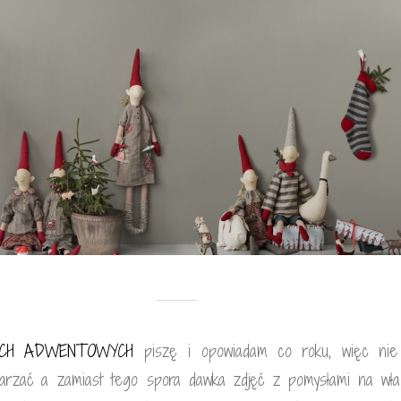
ACH ADWENTOWYCH
piszę i opowiadam co roku, więc nie
tarzać a zamiast tego spora dawka zdjęć z pomysłami na wła