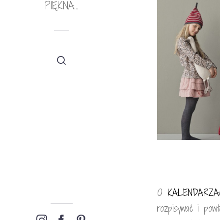
PIĘKNA…
O
KALENDARZ
rozpisywać i pow