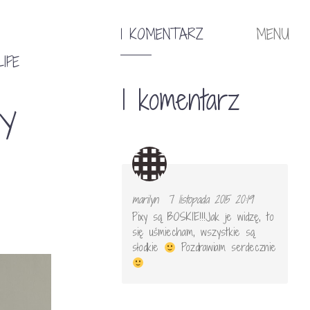
1 KOMENTARZ
MENU
LIFE
1 komentarz
Y
marilyn
7 listopada 2015 20:19
Pixy są BOSKIE!!!Jak je widzę, to
się uśmiecham, wszystkie są
słodkie
Pozdrawiam serdecznie