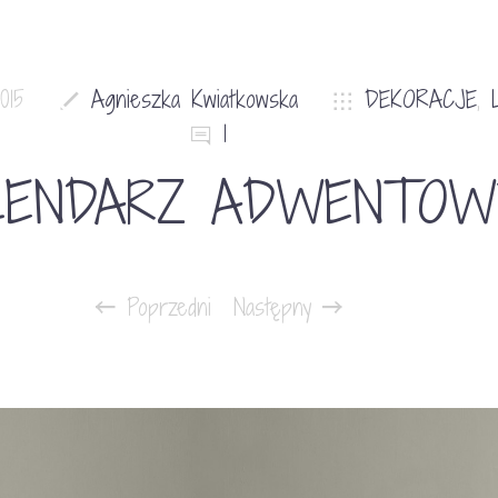
015
Agnieszka Kwiatkowska
DEKORACJE
,
1
LENDARZ ADWENTOW
Poprzedni
Następny