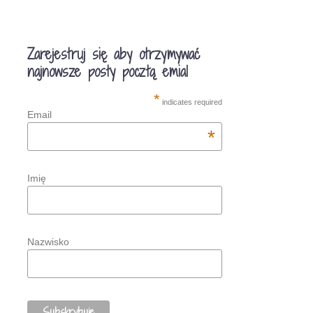
Zarejestruj się aby otrzymywać
najnowsze posty pocztą emial
*
indicates required
Email
*
Imię
Nazwisko