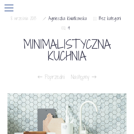
8 września 2013
Agnieszka Kwiatkowska
Bez kategorii
4
MINIMALISTYCZNA
KUCHNIA
Poprzedni
Następny