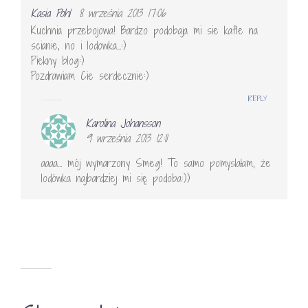
Kasia Pohl
8 września 2013 17:06
Kuchnia przebojowa! Bardzo podobaja mi sie kafle na
scianie, no i lodowka…:)
Piekny blog:)
Pozdrawiam Cie serdecznie:)
REPLY
Karolina Johansson
9 września 2013 12:11
aaaa… mój wymarzony Smeg! To samo pomyslałam, że
lodówka najbardziej mi się podoba:))