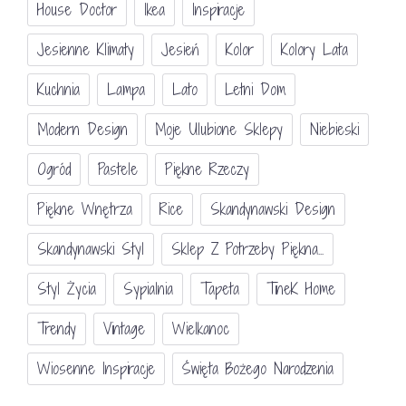
House Doctor
Ikea
Inspiracje
Jesienne Klimaty
Jesień
Kolor
Kolory Lata
Kuchnia
Lampa
Lato
Letni Dom
Modern Design
Moje Ulubione Sklepy
Niebieski
Ogród
Pastele
Piękne Rzeczy
Piękne Wnętrza
Rice
Skandynawski Design
Skandynawski Styl
Sklep Z Potrzeby Piękna...
Styl Życia
Sypialnia
Tapeta
TineK Home
Trendy
Vintage
Wielkanoc
Wiosenne Inspiracje
Święta Bożego Narodzenia