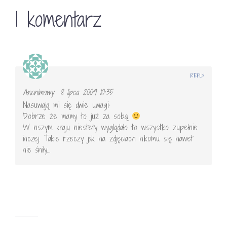
1 komentarz
REPLY
Anonimowy
8 lipca 2009 10:35
Nasuwają mi się dwie uwagi:
Dobrze że mamy to już za sobą
W nszym kraju niestety wyglądało to wszystko zupełnie
inczej. Takie rzeczy jak na zdjęciach nikomu się nawet
nie śniły…