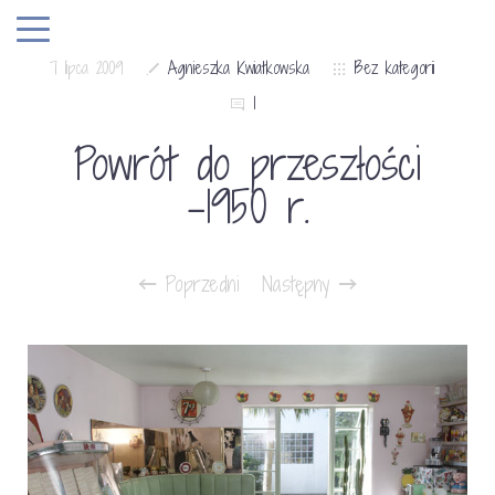
7 lipca 2009
Agnieszka Kwiatkowska
Bez kategorii
1
Powrót do przeszłości
-1950 r.
Poprzedni
Następny