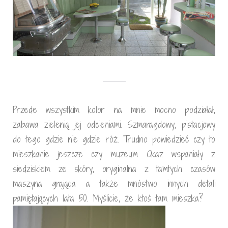
Przede wszystkim kolor na mnie mocno podziałał,
zabawa zielenią jej odcieniami. Szmaragdowy, pistacjowy
do tego gdzie nie gdzie róż. Trudno powiedzieć czy to
mieszkanie jeszcze czy muzeum. Okaz wspaniały z
siedziskiem ze skóry, oryginalna z tamtych czasów
maszyna grająca a także mnóstwo innych detali
pamiętających lata 50. Myślicie, że ktoś tam mieszka?