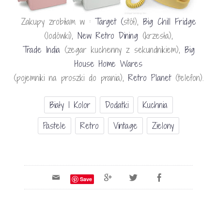
Zakupy zrobiłam w :
Target
(
stół),
Big Chill Fridge
(lodówki),
New Retro Dining
(krzesła),
Trade India
(zegar kuchenny z sekundnikiem),
Big
House Home Wares
(pojemniki na proszki do prania),
Retro Planet
(telefon).
Biały I Kolor
Dodatki
Kuchnia
Pastele
Retro
Vintage
Zielony
Save