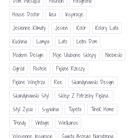
Dom Miesiąca
Fashion
Fotografia
House Doctor
Ikea
Inspiracje
Jesienne Klimaty
Jesień
Kolor
Kolory Lata
Kuchnia
Lampa
Lato
Letni Dom
Modern Design
Moje Ulubione Sklepy
Niebieski
Ogród
Pastele
Piękne Rzeczy
Piękne Wnętrza
Rice
Skandynawski Design
Skandynawski Styl
Sklep Z Potrzeby Piękna...
Styl Życia
Sypialnia
Tapeta
TineK Home
Trendy
Vintage
Wielkanoc
Wiosenne Inspiracje
Święta Bożego Narodzenia