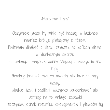
„Pastelowe Lata”
Oczywiście jakże by miało być inaczej, w łazience
również króluje pistacjowy z różem.
Podziwiam dbałość o detal, szlaczek na kaflach niemal
w identycznym kolorze
co ubikacja i wnętrze wanny. Więcej zobaczyć można
tutaj
.
Bibeloty, kicz aż razi po oczach ale takie to były
czasy,
słodkie lizaki i cadillaki, wszystko „cukierkowe” ale
patrząc na te vintage zabawki
zaczynam jednak rozumieć kolekcjonerów i piewców tej