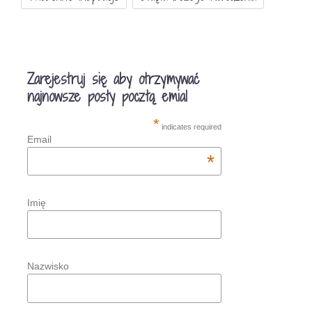
Zarejestruj się aby otrzymywać
najnowsze posty pocztą emial
*
indicates required
Email
*
Imię
Nazwisko