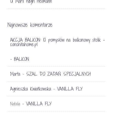
U Marii Høgh Heilmann
Najnowsze komentarze
AKCJA BALKON: 10 pomysłów na balkonowy stolik -
conchitahome.pl
BALKON
-
Marta
SZAL DO ZADAŃ SPECJALNYCH
-
Agnieszka Kwiatkowska
VANILLA FLY
-
VANILLA FLY
Natalia
-