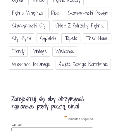
Piękne Wnętrza
Rice
Skandynawski Design
Skandynawski Styl
Sklep Z Potrzeby Piękna...
Styl Życia
Sypialnia
Tapeta
TineK Home
Trendy
Vintage
Wielkanoc
Wiosenne Inspiracje
Święta Bożego Narodzenia
Zarejestruj się aby otrzymywać
najnowsze posty pocztą emial
*
indicates required
Email