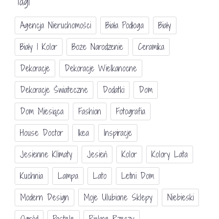
Tagi
Agencja Nieruchomości
Biała Podłoga
Biały
Biały I Kolor
Boże Narodzenie
Ceramika
Dekoracje
Dekoracje Wielkanocne
Dekoracje Świateczne
Dodatki
Dom
Dom Miesiąca
Fashion
Fotografia
House Doctor
Ikea
Inspiracje
Jesienne Klimaty
Jesień
Kolor
Kolory Lata
Kuchnia
Lampa
Lato
Letni Dom
Modern Design
Moje Ulubione Sklepy
Niebieski
Ogród
Pastele
Piękne Rzeczy