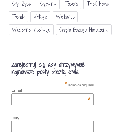
Styl Życia
Sypialnia
Tapeta
TineK Home
Trendy
Vintage
Wielkanoc
Wiosenne Inspiracje
Święta Bożego Narodzenia
Zarejestruj się aby otrzymywać
najnowsze posty pocztą emial
*
indicates required
Email
*
Imię