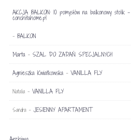
AKCJA BALKON: 10 pomysłów na balkonowy stolik -
conchitahome.pl
BALKON
-
Marta
SZAL DO ZADAŃ SPECJALNYCH
-
Agnieszka Kwiatkowska
VANILLA FLY
-
VANILLA FLY
Natalia
-
JESIENNY APARTAMENT
Sandra
-
Archiwa