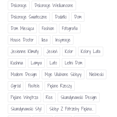
Dekoracje
Dekoracje Wielkanocne
Dekoracje Świateczne
Dodatki
Dom
Dom Miesiąca
Fashion
Fotografia
House Doctor
Ikea
Inspiracje
Jesienne Klimaty
Jesień
Kolor
Kolory Lata
Kuchnia
Lampa
Lato
Letni Dom
Modern Design
Moje Ulubione Sklepy
Niebieski
Ogród
Pastele
Piękne Rzeczy
Piękne Wnętrza
Rice
Skandynawski Design
Skandynawski Styl
Sklep Z Potrzeby Piękna...