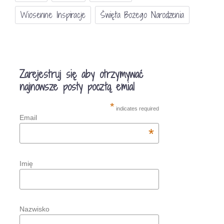
Wiosenne Inspiracje
Święta Bożego Narodzenia
Zarejestruj się aby otrzymywać
najnowsze posty pocztą emial
*
indicates required
Email
*
Imię
Nazwisko