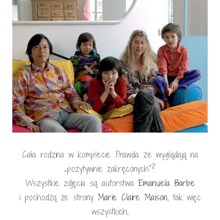
Cała rodzina w komplecie. Prawda że wyglądają na
„pozytywnie zakręconych”?
Wszystkie zdjęcia są autorstwa
Emanuela Barbe
i pochodzą ze strony
Marie Claire Maison
, tak więc
wszystkich,