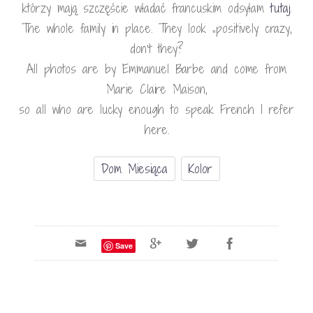
którzy mają szczęście władać francuskim odsyłam
tutaj
.
The whole family in place. They look „positively crazy,
don’t they?
All photos are by Emmanuel Barbe and come from
Marie Claire Maison,
so all who are lucky enough to speak French I refer
here.
Dom Miesiąca
Kolor
Save