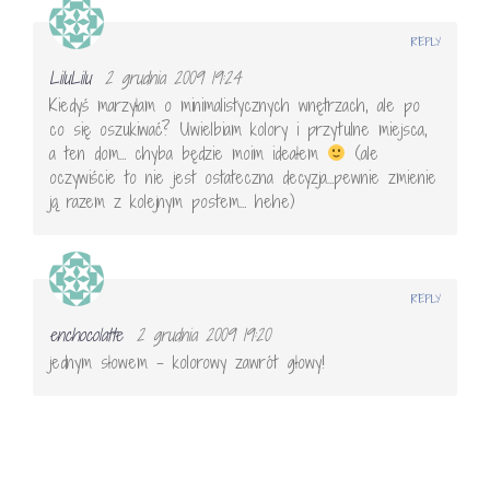
REPLY
LiluLilu
2 grudnia 2009 19:24
Kiedyś marzyłam o minimalistycznych wnętrzach, ale po
co się oszukiwać? Uwielbiam kolory i przytulne miejsca,
a ten dom… chyba będzie moim ideałem
(ale
oczywiście to nie jest ostateczna decyzja…pewnie zmienie
ją razem z kolejnym postem… hehe)
REPLY
enchocolatte
2 grudnia 2009 19:20
jednym słowem – kolorowy zawrót głowy!