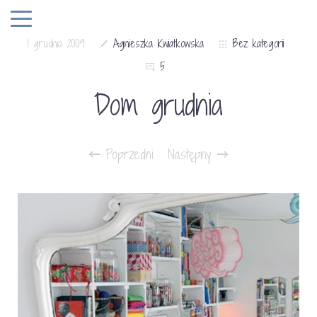
1 grudnia 2009
Agnieszka Kwiatkowska
Bez kategorii
5
Dom grudnia
Poprzedni
Następny