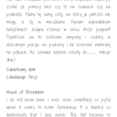
został za pomocy bieli czy to na ścianach czy na
podłodze. Mamy tą samą sofę, na którą ja patrzeć nie
mogę, a tą w mieszkaniu Myriam wykradłabym
natychmiast. Jedyna różnica w obiciu. Boże jedyna!!!!
Popatrzcie na te kolorowe lampiony i ozdoby w
dziecinnym pokoju, na poduchy i na kolorowe materiały
na półkach. Aż człowiek nabiera ochoty do…………….. miłego
dnia:).
Cukierkowy dom
Lokalizacja
: Paryż
House of December
I do not know have I ever seen something so joyful
when it comes to home furnishings. It is twisted so
fantastically that I lack words. The flat belongs to