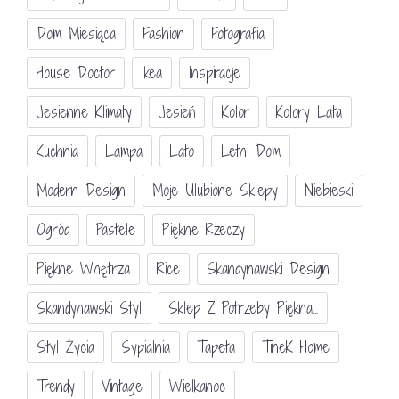
Dom Miesiąca
Fashion
Fotografia
House Doctor
Ikea
Inspiracje
Jesienne Klimaty
Jesień
Kolor
Kolory Lata
Kuchnia
Lampa
Lato
Letni Dom
Modern Design
Moje Ulubione Sklepy
Niebieski
Ogród
Pastele
Piękne Rzeczy
Piękne Wnętrza
Rice
Skandynawski Design
Skandynawski Styl
Sklep Z Potrzeby Piękna...
Styl Życia
Sypialnia
Tapeta
TineK Home
Trendy
Vintage
Wielkanoc