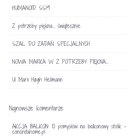
HUMANOID SS19
Z potrzeby piękna… świątecznie
SZAL DO ZADAŃ SPECJALNYCH
NOWA MARKA W Z POTRZEBY PIĘKNA…
U Marii Høgh Heilmann
Najnowsze komentarze
AKCJA BALKON: 10 pomysłów na balkonowy stolik -
conchitahome.pl