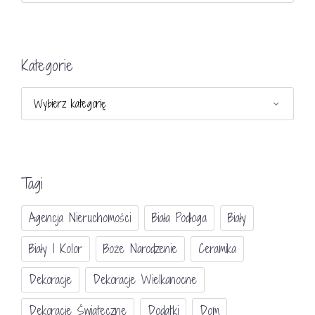
Kategorie
Kategorie
Tagi
Agencja Nieruchomości
Biała Podłoga
Biały
Biały I Kolor
Boże Narodzenie
Ceramika
Dekoracje
Dekoracje Wielkanocne
Dekoracje Świateczne
Dodatki
Dom