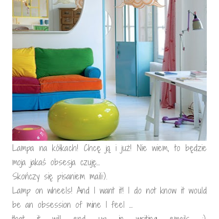
Lampa na kółkach! Chcę ją i już! Nie wiem, to będzie
moja jakaś obsesja czuję…
Skończy się pisaniem maili:).
Lamp on wheels! And I want it! I do not know it would
be an obsession of mine I feel …
that it will end up in writing emails :).