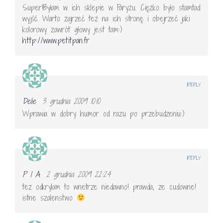
Super!Byłam w ich sklepie w Paryżu. Ciężko było stamtad
wyjść. Warto zajrzeć też na ich stronę i obejrzeć jaki
kolorowy zawrót głowy jest tam:)
http://www.petitpan.fr
REPLY
Delie
3 grudnia 2009 10:10
Wprawia w dobry humor od razu po przebudzeniu:)
REPLY
P I A
2 grudnia 2009 22:24
tez odkrylam to wnetrze niedawno! prawda, ze cudowne!
istne szalenstwo