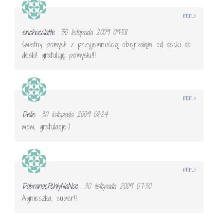
REPLY
enchocolatte
30 listopada 2009 09:58
świetny pomysł! z przyjemnością obejrzałąm od deski do
deski! gratuluję pomysłu!!!
REPLY
Delie
30 listopada 2009 08:24
wow, gratulacje:)
REPLY
DobranocPchłyNaNoc
30 listopada 2009 07:30
Agnieszka, super!!