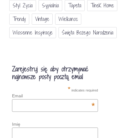
Styl Życia
Sypialnia
Tapeta
TineK Home
Trendy
Vintage
Wielkanoc
Wiosenne Inspiracje
Święta Bożego Narodzenia
Zarejestruj się aby otrzymywać
najnowsze posty pocztą emial
*
indicates required
Email
*
Imię