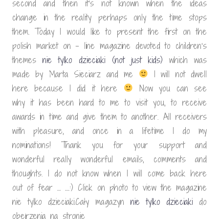
second and then it’s not known when the ideas
change in the reality perhaps only the time stops
them. Today I would like to present the first on the
polish market on – line magazine devoted to children’s
themes
nie tylko dzieciaki (not just kids)
which was
made by Marta Sieciarz and me
I will not dwell
here because I did it here
Now you can see
why it has been hard to me to visit you, to receive
awards in time and give them to another. All receivers
with pleasure, and once in a lifetime I do my
nominations! Thank you for your support and
wonderful really wonderful emails, comments and
thoughts. I do not know when I will come back here
out of fear … ….:) Click on photo to view the magazine
nie tylko dzieciaki.
Cały magazyn
nie tylko dzieciaki
do
obejrzenia na stronie