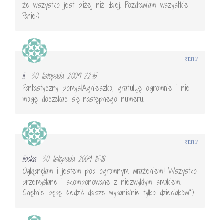
że wszystko jest bliżej niż dalej. Pozdrawiam wszystkie
Panie:)
REPLY
li.
30 listopada 2009 22:15
Fantastyczny pomysł.Agnieszko, gratuluję ogromnie i nie
mogę doczekac się następnego numeru.
REPLY
llooka
30 listopada 2009 15:18
Oglądnęłam i jestem pod ogromnym wrażeniem! Wszystko
przemyślane i skomponowane z niezwykłym smakiem.
Chętnie będę śledzić dalsze wydania"nie tylko dzieciaków":)