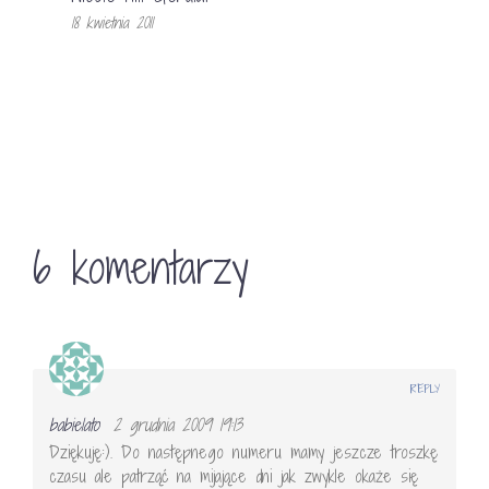
18 kwietnia 2011
6 komentarzy
REPLY
babielato
2 grudnia 2009 19:13
Dziękuję:). Do następnego numeru mamy jeszcze troszkę
czasu ale patrząć na mijające dni jak zwykle okaże się