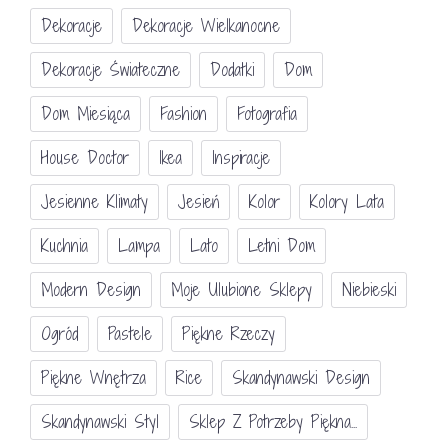
Dekoracje
Dekoracje Wielkanocne
Dekoracje Świateczne
Dodatki
Dom
Dom Miesiąca
Fashion
Fotografia
House Doctor
Ikea
Inspiracje
Jesienne Klimaty
Jesień
Kolor
Kolory Lata
Kuchnia
Lampa
Lato
Letni Dom
Modern Design
Moje Ulubione Sklepy
Niebieski
Ogród
Pastele
Piękne Rzeczy
Piękne Wnętrza
Rice
Skandynawski Design
Skandynawski Styl
Sklep Z Potrzeby Piękna...