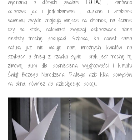
wycinanki, o których pisałam
TUTAJ
, zarówno
kolorowe jak i jednobarwne , kupione i zrobione
samemu zwykle znajdują miejsce na choince, na ścianie
czy na stole, natomiast zwyczaj dekorowania okien
niestety trochę podupadł. Szkoda, bo nawet sama
natura już nie maluje nam mroźnych kwiatów na
szybach a śnieg z rzadka sypie i brak jest trochę tej
zimowej aury dla podniesienia wyjątkowości i klimatu
Świąt Bożego Narodzenia. Dlatego dziś kilka pomysłów
na okna, również do dziecięcego pokoju.