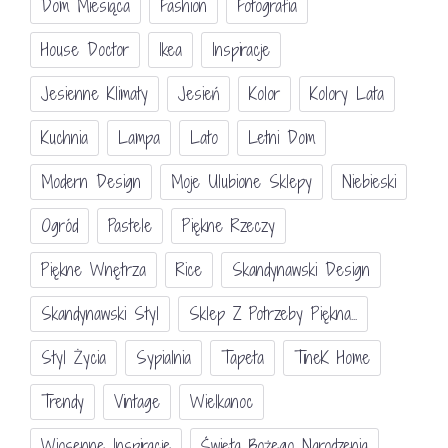
Dom Miesiąca
Fashion
Fotografia
House Doctor
Ikea
Inspiracje
Jesienne Klimaty
Jesień
Kolor
Kolory Lata
Kuchnia
Lampa
Lato
Letni Dom
Modern Design
Moje Ulubione Sklepy
Niebieski
Ogród
Pastele
Piękne Rzeczy
Piękne Wnętrza
Rice
Skandynawski Design
Skandynawski Styl
Sklep Z Potrzeby Piękna...
Styl Życia
Sypialnia
Tapeta
TineK Home
Trendy
Vintage
Wielkanoc
Wiosenne Inspiracje
Święta Bożego Narodzenia