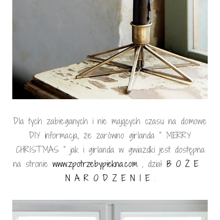
Dla tych zabieganych i nie mających czasu na domowe
DIY informacja, że zarówno girlanda ” MERRY
CHRISTMAS ” jak i girlanda w gwiazdki jest dostępna
na stronie
www.zpotrzebypiekna.com
, dział
B O Ż E
N A R O D Z E N I E
.