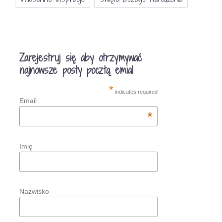
Zarejestruj się aby otrzymywać
najnowsze posty pocztą emial
*
indicates required
Email
*
Imię
Nazwisko