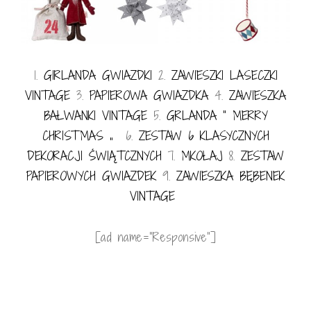
1.
GIRLANDA GWIAZDKI
2.
ZAWIESZKI LASECZKI
VINTAGE
3.
PAPIEROWA GWIAZDKA
4.
ZAWIESZKA
BAŁWANKI VINTAG
E
5.
GRLANDA ” MERRY
CHRISTMAS „
6.
ZESTAW 6 KLASYCZNYCH
DEKORACJI ŚWIĄTCZNYCH
7.
MKOŁAJ
8.
ZESTAW
PAPIEROWYCH GWIAZDEK
9.
ZAWIESZKA BĘBENEK
VINTAGE
[ad name=”Responsive”]