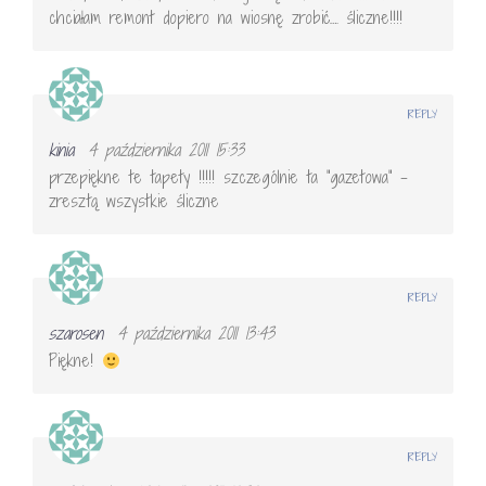
chciałam remont dopiero na wiosnę zrobić…. śliczne!!!!
REPLY
kinia
4 października 2011 15:33
przepiękne te tapety !!!!! szczególnie ta "gazetowa" –
zresztą wszystkie śliczne
REPLY
szarosen
4 października 2011 13:43
Piękne!
REPLY