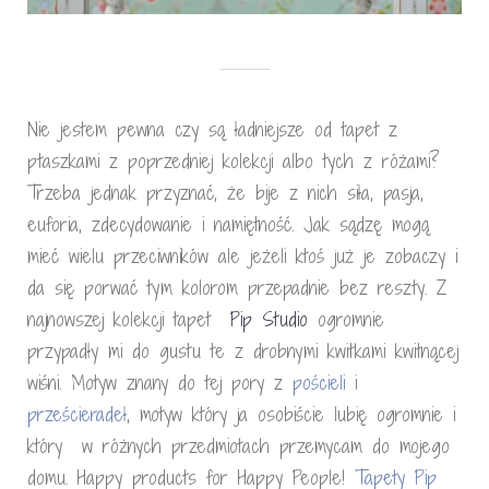
Nie jestem pewna czy są ładniejsze od tapet z
ptaszkami z poprzedniej kolekcji albo tych z różami?
Trzeba jednak przyznać, że bije z nich siła, pasja,
euforia, zdecydowanie i namiętność. Jak sądzę mogą
mieć wielu przeciwników ale jeżeli ktoś już je zobaczy i
da się porwać tym kolorom przepadnie bez reszty. Z
najnowszej kolekcji tapet
Pip Studio
ogromnie
przypadły mi do gustu te z drobnymi kwitkami kwitnącej
wiśni. Motyw znany do tej pory z
pościeli
i
prześcieradeł
, motyw który ja osobiście lubię ogromnie i
który w różnych przedmiotach przemycam do mojego
domu. Happy products for Happy People!
Tapety Pip