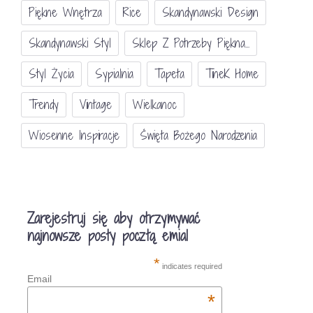
Piękne Wnętrza
Rice
Skandynawski Design
Skandynawski Styl
Sklep Z Potrzeby Piękna...
Styl Życia
Sypialnia
Tapeta
TineK Home
Trendy
Vintage
Wielkanoc
Wiosenne Inspiracje
Święta Bożego Narodzenia
Zarejestruj się aby otrzymywać
najnowsze posty pocztą emial
*
indicates required
Email
*