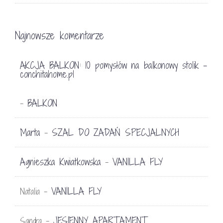
Najnowsze komentarze
AKCJA BALKON: 10 pomysłów na balkonowy stolik -
conchitahome.pl
BALKON
-
Marta
SZAL DO ZADAŃ SPECJALNYCH
-
Agnieszka Kwiatkowska
VANILLA FLY
-
VANILLA FLY
Natalia
-
JESIENNY APARTAMENT
Sandra
-