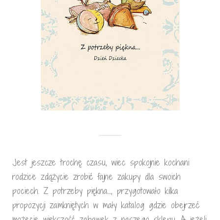
Jest jeszcze trochę czasu, wiec spokojnie kochani
rodzice zdążycie zrobić fajne zakupy dla swoich
pociech. Z potrzeby piękna…, przygotowało kilka
propozycji zamkniętych w mały katalog gdzie obejrzeć
możecie większość zabawek z naszego sklepu. A jeżeli