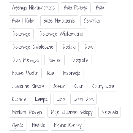
Agencja Nieruchomości
Biała Podłoga
Biały
Biały I Kolor
Boże Narodzenie
Ceramika
Dekoracje
Dekoracje Wielkanocne
Dekoracje Świateczne
Dodatki
Dom
Dom Miesiąca
Fashion
Fotografia
House Doctor
Ikea
Inspiracje
Jesienne Klimaty
Jesień
Kolor
Kolory Lata
Kuchnia
Lampa
Lato
Letni Dom
Modern Design
Moje Ulubione Sklepy
Niebieski
Ogród
Pastele
Piękne Rzeczy