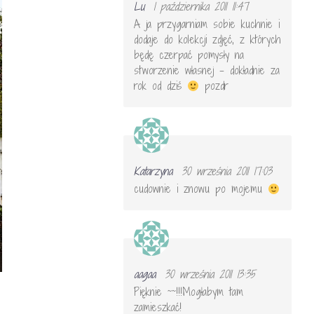
Lu
1 października 2011 11:47
A ja przygarniam sobie kuchnie i
dodaje do kolekcji zdjęć, z których
będę czerpać pomysły na
stworzenie własnej – dokładnie za
rok od dziś
pozdr
Katarzyna
30 września 2011 17:03
cudownie i znowu po mojemu
aagaa
30 września 2011 13:35
Pięknie ~~!!!Mogłabym tam
zamieszkać!