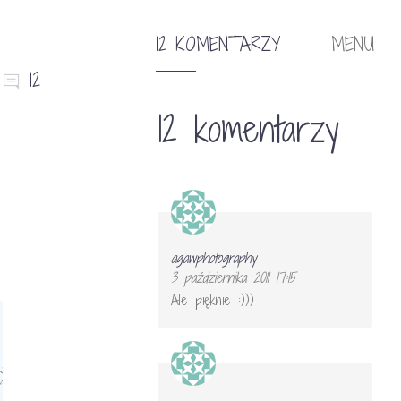
12 KOMENTARZY
MENU
12
12 komentarzy
agawphotography
3 października 2011 17:15
Ale pięknie :)))