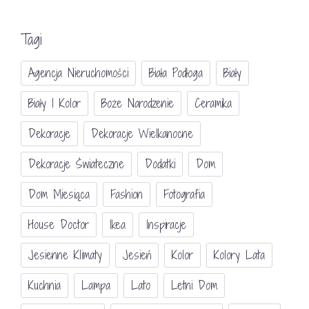
Tagi
Agencja Nieruchomości
Biała Podłoga
Biały
Biały I Kolor
Boże Narodzenie
Ceramika
Dekoracje
Dekoracje Wielkanocne
Dekoracje Świateczne
Dodatki
Dom
Dom Miesiąca
Fashion
Fotografia
House Doctor
Ikea
Inspiracje
Jesienne Klimaty
Jesień
Kolor
Kolory Lata
Kuchnia
Lampa
Lato
Letni Dom