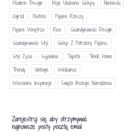
Modern Design
Moje Ulubione Sklepy
Niebieski
Ogród
Pastele
Piękne Rzeczy
Piękne Wnętrza
Rice
Skandynawski Design
Skandynawski Styl
Sklep Z Potrzeby Piękna...
Styl Życia
Sypialnia
Tapeta
TineK Home
Trendy
Vintage
Wielkanoc
Wiosenne Inspiracje
Święta Bożego Narodzenia
Zarejestruj się aby otrzymywać
najnowsze posty pocztą emial