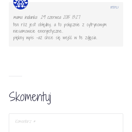
REPLY
mama indianka
29 czerwca 2015 13:27
ten róż jest obłędny.. a to połącznie z cytrynowym
niesamowicie energetyczne..
piękny wpis -aż chce się wejść w te zdjęcia..
Skomentuj