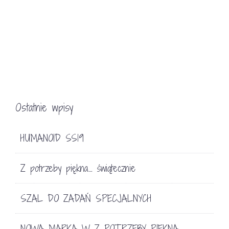
Ostatnie wpisy
HUMANOID SS19
Z potrzeby piękna… świątecznie
SZAL DO ZADAŃ SPECJALNYCH
NOWA MARKA W Z POTRZEBY PIĘKNA…