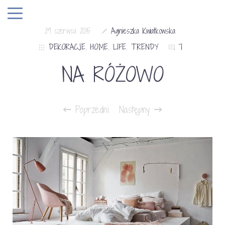
29 czerwca 2015
Agnieszka Kwiatkowska
DEKORACJE
,
HOME
,
LIFE
,
TRENDY
7
NA RÓŻOWO
Poprzedni
Następny