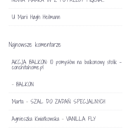
U Marii Høgh Heilmann
Najnowsze komentarze
AKCJA BALKON: 10 pomysłów na balkonowy stolik -
conchitahome.pl
BALKON
-
Marta
SZAL DO ZADAŃ SPECJALNYCH
-
Agnieszka Kwiatkowska
VANILLA FLY
-