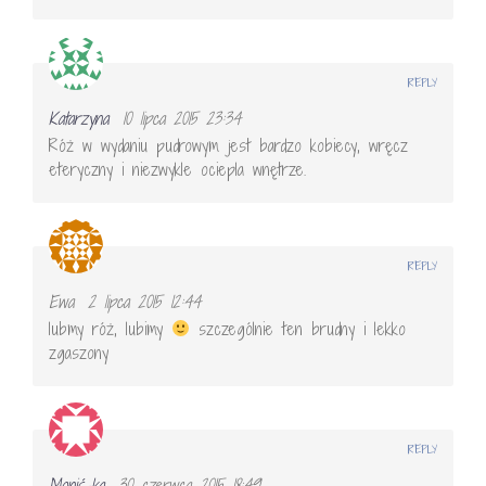
REPLY
Katarzyna
10 lipca 2015 23:34
Róż w wydaniu pudrowym jest bardzo kobiecy, wręcz
eteryczny i niezwykle ociepla wnętrze.
REPLY
Ewa
2 lipca 2015 12:44
lubmy róż, lubimy
szczególnie ten brudny i lekko
zgaszony
REPLY
Moniś-ka
30 czerwca 2015 18:49