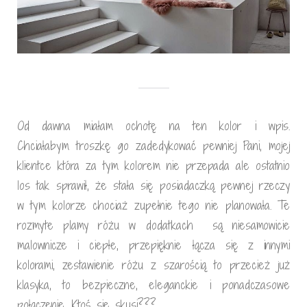
Od dawna miałam ochotę na ten kolor i wpis.
Chciałabym troszkę go zadedykować pewniej Pani, mojej
klientce która za tym kolorem nie przepada ale ostatnio
los tak sprawił, że stała się posiadaczką pewnej rzeczy
w tym kolorze chociaż zupełnie tego nie planowała. Te
rozmyte plamy różu w dodatkach są niesamowicie
malownicze i ciepłe, przepięknie łącza się z innymi
kolorami, zestawienie różu z szarością to przecież już
klasyka, to bezpieczne, eleganckie i ponadczasowe
połączenie. Ktoś się skusi???