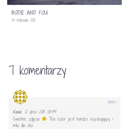
BODIE AND FOU
14 listopada 2012
7 komentarzy
REPLY
Kasia
12 lipca 2015 08:49
Świetne zdjęcia
Ten kolor jest bardzo uspokajający i
miły dla oka