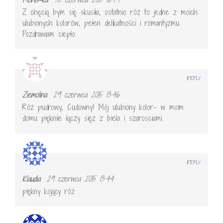
Z chęcią bym się skusiła, ostatnio róż to jedne z moich
ulubionych kolorów, pełen delikatności i romantyzmu.
Pozdrawiam ciepło.
REPLY
Ziemolina
29 czerwca 2015 13:46
Róż pudrowy, Cudowny! Mój ulubiony kolor- w moim
domu piękniie łączy sięz z biela i szarosciami.
REPLY
Klaudia
29 czerwca 2015 13:44
piękny kojący róż