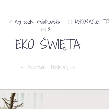
4
Agnieszka Kwiatkowska
DEKORACJE
,
TR
8
EKO ŚWIĘTA
Poprzedni
Następny