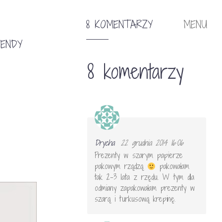
8 KOMENTARZY
MENU
ENDY
8 komentarzy
Drycha
22 grudnia 2014 16:06
Prezenty w szarym papierze
pakowym rządzą
pakowałam
tak 2-3 lata z rzędu. W tym dla
odmiany zapakowałam prezenty w
szarą i turkusową krepinę.