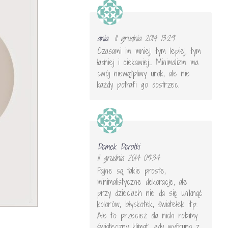
ania
11 grudnia 2014 13:29
Czasami im mniej, tym lepiej, tym
ładniej i ciekawiej… Minimalizm ma
swój niewątpliwy urok, ale nie
każdy potrafi go dostrzec.
Domek Dorotki
11 grudnia 2014 09:34
Fajne są takie proste,
minimalistyczne dekoracje, ale
przy dzieciach nie da się uniknąć
kolorów, błyskotek, światełek itp.
Ale to przecież dla nich robimy
świąteczny klimat, gdy wyfruną z