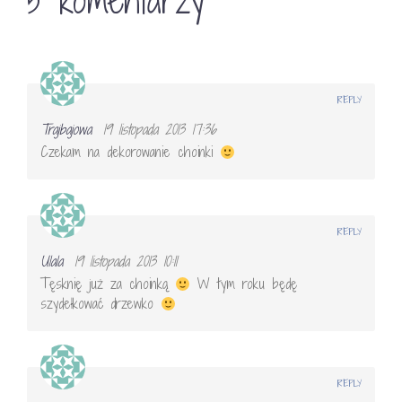
5 komentarzy
REPLY
Trajbajowa
19 listopada 2013 17:36
Czekam na dekorowanie choinki
REPLY
Ulala
19 listopada 2013 10:11
Tęsknię już za choinką
W tym roku będę
szydełkować drzewko
REPLY