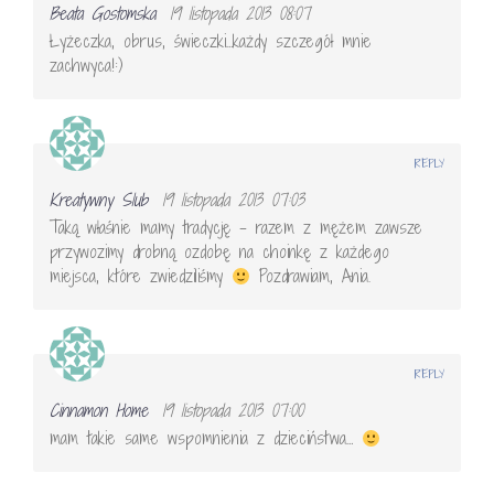
Beata Gostomska
19 listopada 2013 08:07
Łyżeczka, obrus, świeczki…każdy szczegół mnie
zachwyca!:)
REPLY
Kreatywny Slub
19 listopada 2013 07:03
Taką właśnie mamy tradycję – razem z mężem zawsze
przywozimy drobną ozdobę na choinkę z każdego
miejsca, które zwiedziliśmy
Pozdrawiam, Ania.
REPLY
Cinnamon Home
19 listopada 2013 07:00
mam takie same wspomnienia z dzieciństwa…