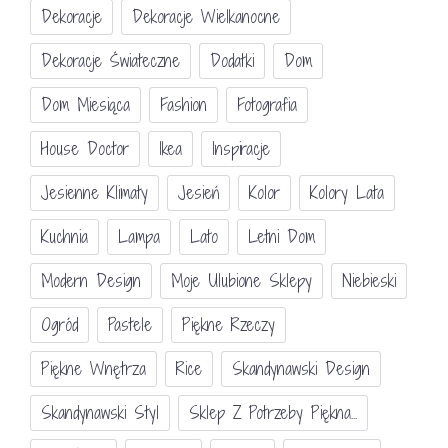
Dekoracje
Dekoracje Wielkanocne
Dekoracje Świateczne
Dodatki
Dom
Dom Miesiąca
Fashion
Fotografia
House Doctor
Ikea
Inspiracje
Jesienne Klimaty
Jesień
Kolor
Kolory Lata
Kuchnia
Lampa
Lato
Letni Dom
Modern Design
Moje Ulubione Sklepy
Niebieski
Ogród
Pastele
Piękne Rzeczy
Piękne Wnętrza
Rice
Skandynawski Design
Skandynawski Styl
Sklep Z Potrzeby Piękna...