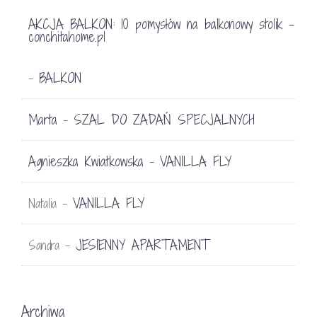
AKCJA BALKON: 10 pomysłów na balkonowy stolik -
conchitahome.pl
BALKON
-
Marta
SZAL DO ZADAŃ SPECJALNYCH
-
Agnieszka Kwiatkowska
VANILLA FLY
-
VANILLA FLY
Natalia
-
JESIENNY APARTAMENT
Sandra
-
Archiwa