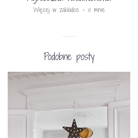
Więcej w zakładce - o mnie
Podobne posty