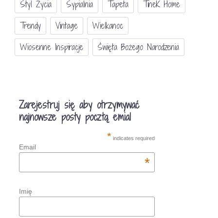
Styl Życia
Sypialnia
Tapeta
TineK Home
Trendy
Vintage
Wielkanoc
Wiosenne Inspiracje
Święta Bożego Narodzenia
Zarejestruj się aby otrzymywać
najnowsze posty pocztą emial
*
indicates required
Email
*
Imię