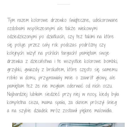
Tym razem kolorowe drzewko świąteczne, udekorowane
ozdobami współczesnymi ale także wiekowymi
odziedziczonymi po dziatkach, czy też takimi na które
się poluje przez cały rok podczas podróżny czy
kolejnych wizyt na pchlich targach! pamiętam swoje
drzewka z dzieciństwa i te wszystkie kolorowe bombki,
grzybki, gwiazdy z brokatem, które często się samemu
robiło w domu, przyprawiały mnie o zawrót głowy, ale
pamiętam też że nie mogłam oderwać od nich oczu.
Najbardziej lubiłam siedzieć przy niej w nocy, kiedy była
kompletna cisza, mama spała, za oknem prószył śnieg
a na szybie dziadek mróz zostawił piękne malowidła.