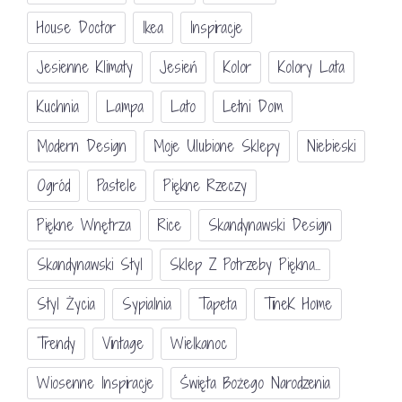
House Doctor
Ikea
Inspiracje
Jesienne Klimaty
Jesień
Kolor
Kolory Lata
Kuchnia
Lampa
Lato
Letni Dom
Modern Design
Moje Ulubione Sklepy
Niebieski
Ogród
Pastele
Piękne Rzeczy
Piękne Wnętrza
Rice
Skandynawski Design
Skandynawski Styl
Sklep Z Potrzeby Piękna...
Styl Życia
Sypialnia
Tapeta
TineK Home
Trendy
Vintage
Wielkanoc
Wiosenne Inspiracje
Święta Bożego Narodzenia