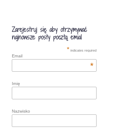
Zarejestruj się aby otrzymywać
najnowsze posty pocztą emial
*
indicates required
Email
*
Imię
Nazwisko