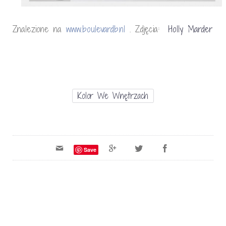
Znalezione na
www.boulevardb.nl
. Zdjęcia:
Holly Marder
Kolor We Wnętrzach
Save