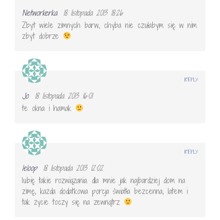
Networkerka
18 listopada 2013 18:26
Zbyt wiele zimnych barw, chyba nie czułabym się w nim
zbyt dobrze
REPLY
Jo
18 listopada 2013 16:01
te okna i hamak
REPLY
leloop
18 listopada 2013 12:02
lubię takie rozwiązania. dla mnie jak najbardziej dom na
zimę, każda dodatkowa porcja światła bezcenna, latem i
tak życie toczy się na zewnątrz