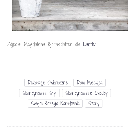
Zdjęcia: Magdalena Björnsdotter dla
Lantliv
Dekoracje Świateczne
Dom Miesiąca
Skandynawski Styl
Skandynawskie Ozdoby
Święta Bożego Narodzenia
Szary