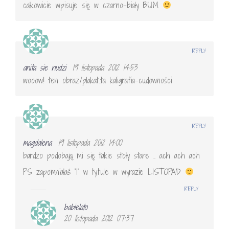
całkowicie wpisuje się w czarno-biały BUM
REPLY
anita sie nudzi
19 listopada 2012 14:53
wooow! ten obraz/plakat..ta kaligrafia-cudowności
REPLY
magdalena
19 listopada 2012 14:00
bardzo podobają mi się takie stoły stare .. ach ach ach
PS zapomniałaś "I" w tytule w wyrazie LISTOPAD
REPLY
babielato
20 listopada 2012 07:37