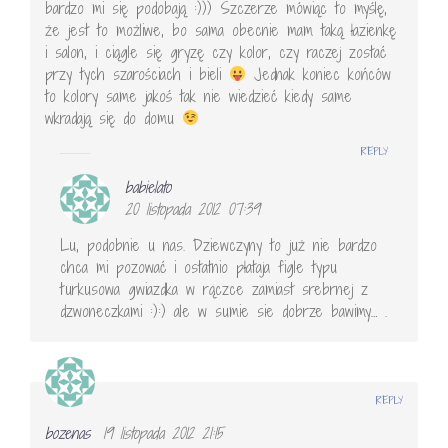
bardzo mi się podobają :))) Szczerze mówiąc to myślę,
że jest to możliwe, bo sama obecnie mam taką łazienkę
i salon, i ciągle się gryzę czy kolor, czy raczej zostać
przy tych szarościach i bieli
Jednak koniec końców
to kolory same jakoś tak nie wiedzieć kiedy same
wkradają się do domu
REPLY
babielato
20 listopada 2012 07:39
Lu, podobnie u nas. Dziewczyny to już nie bardzo
chca mi pozować i ostatnio płataja figle typu
turkusowa gwiazdka w rączce zamiast srebrnej z
dzwoneczkami :):) ale w sumie sie dobrze bawimy… .
REPLY
bozenas
19 listopada 2012 21:15