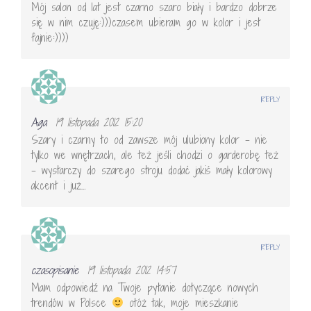
Mój salon od lat jest czarno szaro biały i bardzo dobrze
się w nim czuję:)))czasem ubieram go w kolor i jest
fajnie:))))
REPLY
Aga
19 listopada 2012 15:20
Szary i czarny to od zawsze mój ulubiony kolor – nie
tylko we wnętrzach, ale też jeśli chodzi o garderobę też
– wystarczy do szarego stroju dodać jakiś mały kolorowy
akcent i już…
REPLY
czasopisanie
19 listopada 2012 14:57
Mam odpowiedź na Twoje pytanie dotyczące nowych
trendów w Polsce
otóż tak, moje mieszkanie