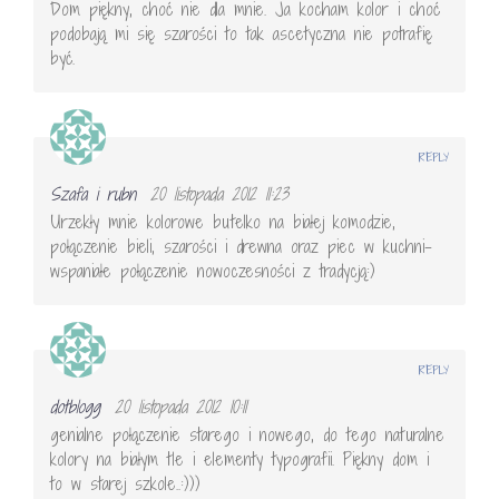
Dom piękny, choć nie dla mnie. Ja kocham kolor i choć
podobają mi się szarości to tak ascetyczna nie potrafię
być.
REPLY
Szafa i rubn
20 listopada 2012 11:23
Urzekły mnie kolorowe butelko na białej komodzie,
połączenie bieli, szarości i drewna oraz piec w kuchni-
wspaniałe połączenie nowoczesności z tradycją:)
REPLY
dotblogg
20 listopada 2012 10:11
genialne połączenie starego i nowego, do tego naturalne
kolory na białym tle i elementy typografii. Piękny dom i
to w starej szkole..:)))