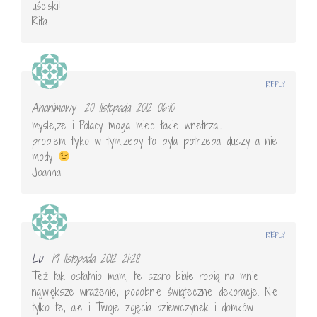
uściski!
Rita
REPLY
Anonimowy
20 listopada 2012 06:10
mysle,ze i Polacy moga miec takie wnetrza…
problem tylko w tym,zeby to byla potrzeba duszy a nie
mody
Joanna
REPLY
Lu
19 listopada 2012 21:28
Też tak ostatnio mam, te szaro-białe robią na mnie
największe wrażenie, podobnie świąteczne dekoracje. Nie
tylko te, ale i Twoje zdjęcia dziewczynek i domków