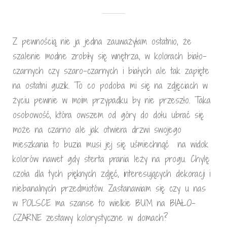
Z pewnością nie ja jedna zauważyłam ostatnio, że
szalenie modne zrobiły się wnętrza, w kolorach biało-
czarnych czy szaro-czarnych i białych ale tak zapięte
na ostatni guzik. To co podoba mi się na zdjęciach w
życiu pewnie w moim przypadku by nie przeszło. Taka
osobowość, która owszem od góry do dołu ubrać się
może na czarno ale jak otwiera drzwi swojego
mieszkania to buzia musi jej się uśmiechnąć na widok
kolorów nawet gdy sterta prania leży na progu. Chylę
czoła dla tych pięknych zdjęć, interesujących dekoracji i
niebanalnych przedmiotów. Zastanawiam się czy u nas
w POLSCE ma szanse to wielkie BUM na BIAŁO-
CZARNE zestawy kolorystyczne w domach?