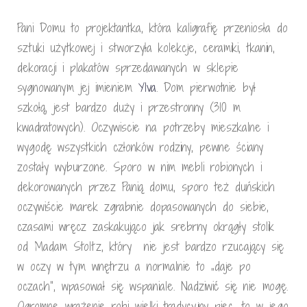
Pani Domu to projektantka, która kaligrafię przeniosła do
sztuki użytkowej i stworzyła kolekcje, ceramiki, tkanin,
dekoracji i plakatów sprzedawanych w sklepie
sygnowanym jej imieniem
Ylva
. Dom pierwotnie był
szkołą, jest bardzo duży i przestronny (310 m
kwadratowych). Oczywiscie na potrzeby mieszkalne i
wygodę wszystkich członków rodziny, pewne ściany
zostały wyburzone. Sporo w nim mebli robionych i
dekorowanych przez Panią domu, sporo też duńskich
oczywiście marek zgrabnie dopasowanych do siebie,
czasami wręcz zaskakująco jak srebrny okrągły stolik
od Madam Stoltz, który nie jest bardzo rzucający się
w oczy w tym wnętrzu a normalnie to „daje po
oczach”, wpasował się wspaniale. Nadziwić się nie mogę.
Ogromne wrażenie robi wielki tradycyjny piec, to w jego