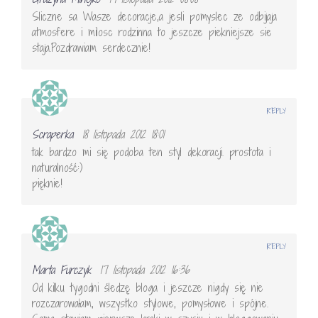
Sliczne sa Wasze decoracje,a jesli pomyslec ze odbijaja
atmosfere i milosc rodzinna to jeszcze piekniejsze sie
staja.Pozdrawiam serdecznie!
REPLY
Scraperka
18 listopada 2012 18:01
tak bardzo mi się podoba ten styl dekoracji. prostota i
naturalność:)
pięknie!
REPLY
Marta Furczyk
17 listopada 2012 16:36
Od kilku tygodni śledzę bloga i jeszcze nigdy się nie
rozczarowałam, wszystko stylowe, pomysłowe i spójne.