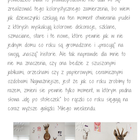
zrealizować tego kolorystycznego zamierzenia, bo wiem
jak dziewczynki czekają na ten moment otwierania pudeł
z których wyskakują kolorowe dekoracje, szklane,
szmaciane, stare i te nowe, które pewnie jak w nie
jednym domu co roku są gromadzone i „pracują” na
swoją, „naszą” historie. Ale tak naprawde dla mnie to
nie ma znaczenia, czy ona bedzie z szuszonymi
jabłkami, orzechami czy z papierowymi, ceramicznymi
ozdobami. Najważniejsze, jest że jak co roku zrobimy to
razem, zmieni sie pewnie tylko moment, w którym padna
słowa „idę po stołeczek” bo rączki co roku sięgają na
coraz wyższe gałązki. Miłego weekendu.