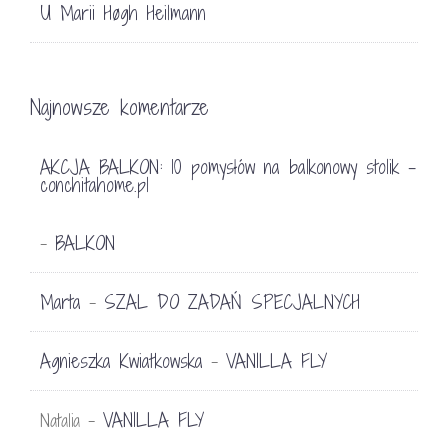
U Marii Høgh Heilmann
Najnowsze komentarze
AKCJA BALKON: 10 pomysłów na balkonowy stolik -
conchitahome.pl
BALKON
-
Marta
SZAL DO ZADAŃ SPECJALNYCH
-
Agnieszka Kwiatkowska
VANILLA FLY
-
VANILLA FLY
Natalia
-