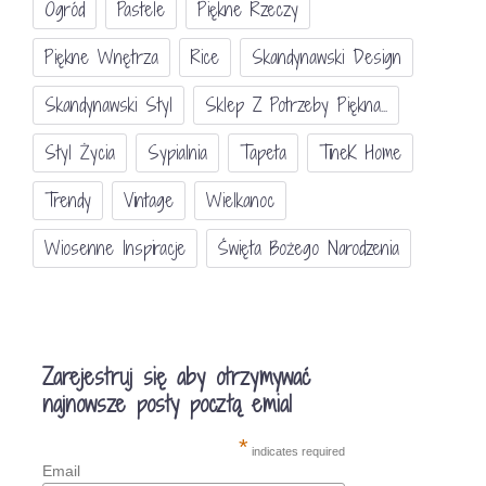
Ogród
Pastele
Piękne Rzeczy
Piękne Wnętrza
Rice
Skandynawski Design
Skandynawski Styl
Sklep Z Potrzeby Piękna...
Styl Życia
Sypialnia
Tapeta
TineK Home
Trendy
Vintage
Wielkanoc
Wiosenne Inspiracje
Święta Bożego Narodzenia
Zarejestruj się aby otrzymywać
najnowsze posty pocztą emial
*
indicates required
Email