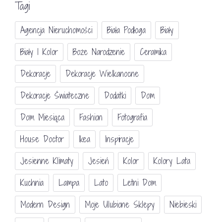
Tagi
Agencja Nieruchomości
Biała Podłoga
Biały
Biały I Kolor
Boże Narodzenie
Ceramika
Dekoracje
Dekoracje Wielkanocne
Dekoracje Świateczne
Dodatki
Dom
Dom Miesiąca
Fashion
Fotografia
House Doctor
Ikea
Inspiracje
Jesienne Klimaty
Jesień
Kolor
Kolory Lata
Kuchnia
Lampa
Lato
Letni Dom
Modern Design
Moje Ulubione Sklepy
Niebieski