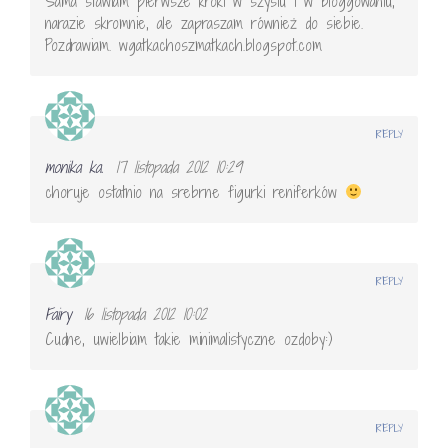
Sama stawiam pierwsze kroki w szysiu i w bloggowaniu,
narazie skromnie, ale zapraszam również do siebie.
Pozdrawiam. wgatkachoszmatkach.blogspot.com
REPLY
monika ka.
17 listopada 2012 10:29
choruje ostatnio na srebrne figurki reniferków
REPLY
Fairy
16 listopada 2012 10:02
Cudne, uwielbiam takie minimalistyczne ozdoby:)
REPLY