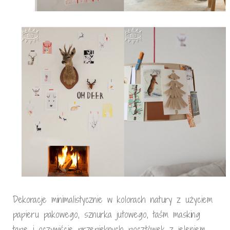
Dekoracje minimalistycznie w kolorach natury z użyciem
papieru pakowego, sznurka jutowego, taśm masking
tape i oczywiście przepięknych pocztówek z jeleniem.