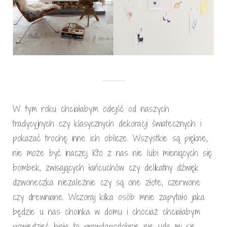
W tym roku chciałabym odejść od naszych
tradycyjnych czy klasycznych dekoracji światecznych i
pokazać trochę inne ich oblicze. Wszystkie są piękne,
nie może być inaczej. Kto z nas nie lubi mieniących się
bombek, zwisających łańcuchów czy delikatny dźwięk
dzwoneczka niezależnie czy są one złote, czerwone
czy drewniane. Wczoraj kilka osób mnie zapytało jaka
będzie u nas choinka w domu i chociaż chciałabym
powiedzieć biała to prawdopodobnie nie uda mi się