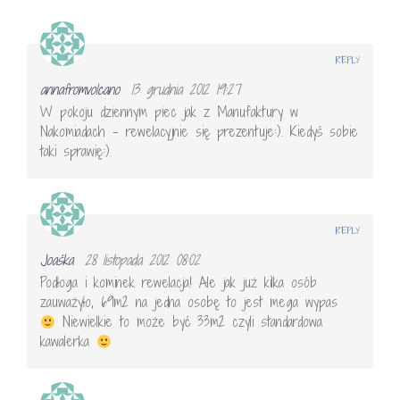
REPLY
annafromvolcano
13 grudnia 2012 19:27
W pokoju dziennym piec jak z Manufaktury w
Nakomiadach – rewelacyjnie się prezentuje:). Kiedyś sobie
taki sprawię:).
REPLY
Joaśka
28 listopada 2012 08:02
Podłoga i kominek rewelacja! Ale jak już kilka osób
zauważyło, 69m2 na jedna osobę to jest mega wypas
Niewielkie to może być 33m2 czyli standardowa
kawalerka