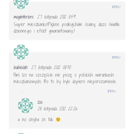
REPLY
maginteriors
27 listopada 2012 11:59
Super mieszkanko!Piękne podłogi,białe ściany, duzo światła
dziennego i efekt gwarantowany:)
REPLY
babielato
27 listopada 2012 08:30
Pani Izo na szczęście nie piszę o polskich warunkach
mieszkaniowych. Bo to by było dopiero nieporozumienie.
REPLY
Iza
28 listopada 2012 22:26
a no chyba że tak