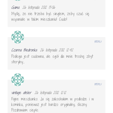
Gama
26 listopada 2012 13:06
Myślę, że nie trzeba być singlem, żeby czuć się
wspaniale w takim mieszkaniu! Cudo!
REPLY
Czarna Biedronka
26 listopada 2012 12:42
Podłoga jest cudowna, ale ogół dla mnie trochę zbyt
sterylny…
REPLY
vintage atelier
26 listopada 2012 12:12
Fajne mieszkanko. Ja się zakochałam w podłodze i w
kominku, ponieważ jest bardzo oryginalny, śliczny.
Pozdrawiam ciepło.