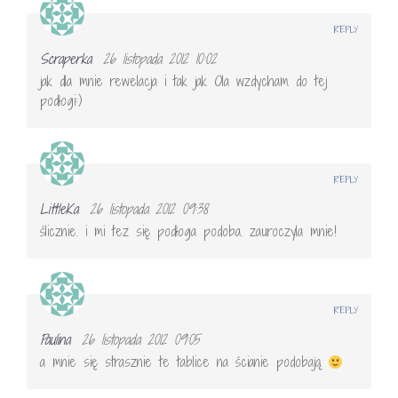
REPLY
Scraperka
26 listopada 2012 10:02
jak dla mnie rewelacja i tak jak Ola wzdycham do tej
podłogi:)
REPLY
LittleKa
26 listopada 2012 09:38
ślicznie. i mi tez się podłoga podoba. zauroczyla mnie!
REPLY
Paulina
26 listopada 2012 09:05
a mnie się strasznie te tablice na ścianie podobają