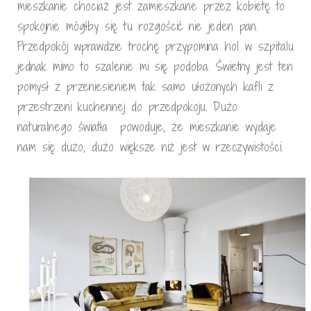
mieszkanie chociaż jest zamieszkane przez kobietę to
spokojnie mógłby się tu rozgościć nie jeden pan.
Przedpokój wprawdzie trochę przypomina hol w szpitalu
jednak mimo to szalenie mi się podoba. Świetny jest ten
pomysł z przeniesieniem tak samo ułożonych kafli z
przestrzeni kuchennej do przedpokoju. Dużo
naturalnego światła powoduje, że mieszkanie wydaje
nam się dużo, dużo większe niż jest w rzeczywistości.