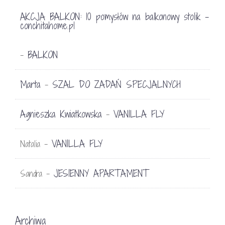
AKCJA BALKON: 10 pomysłów na balkonowy stolik -
conchitahome.pl
BALKON
-
Marta
SZAL DO ZADAŃ SPECJALNYCH
-
Agnieszka Kwiatkowska
VANILLA FLY
-
VANILLA FLY
Natalia
-
JESIENNY APARTAMENT
Sandra
-
Archiwa