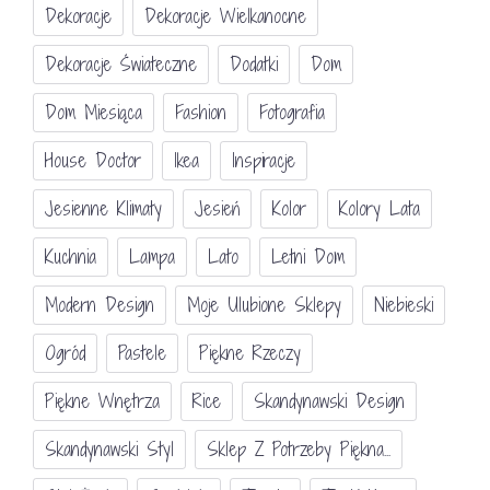
Dekoracje
Dekoracje Wielkanocne
Dekoracje Świateczne
Dodatki
Dom
Dom Miesiąca
Fashion
Fotografia
House Doctor
Ikea
Inspiracje
Jesienne Klimaty
Jesień
Kolor
Kolory Lata
Kuchnia
Lampa
Lato
Letni Dom
Modern Design
Moje Ulubione Sklepy
Niebieski
Ogród
Pastele
Piękne Rzeczy
Piękne Wnętrza
Rice
Skandynawski Design
Skandynawski Styl
Sklep Z Potrzeby Piękna...