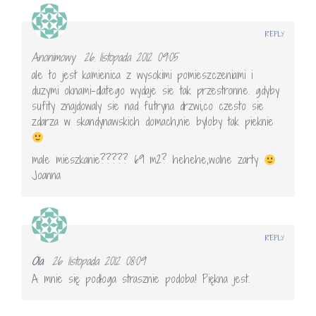
REPLY
Anonimowy
26 listopada 2012 09:05
ale to jest kamienica z wysokimi pomieszczeniami i
duzymi oknami-dlatego wydaje sie tak przestronne. gdyby
sufity znajdowaly sie nad futryna drzwi,co czesto sie
zdarza w skandynawskich domach,nie byloby tak pieknie
male mieszkanie????? 69 m2? hehehe,wolne zarty
Joanna
REPLY
Ola
26 listopada 2012 08:09
A mnie się podłoga strasznie podoba! Piękna jest.