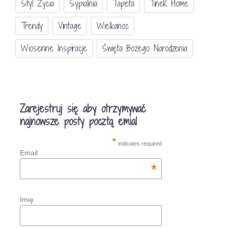
Styl Życia
Sypialnia
Tapeta
TineK Home
Trendy
Vintage
Wielkanoc
Wiosenne Inspiracje
Święta Bożego Narodzenia
Zarejestruj się aby otrzymywać
najnowsze posty pocztą emial
*
indicates required
Email
*
Imię