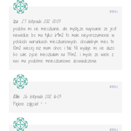
REPLY
Iza
27 listopada 2012 00:03
podoba mi sie mieszkanie.. ale myślę,ze napisanie ze jest
niewielkie bo ma tylko 69m2 to małe nieporozumienie w
polskich warunkach mieszkaniowych.. chciałabym miec te
10m2 wiecej niz mam choc i tak 58 wydaje mi sie duzo
bo całe zycie mieszkałam na 35m2.. i mysle ze wiele z
nas ma podobne mnieszkaniowe doswiadczenia.
REPLY
Ellie
26 listopada 2012 16:03
Piękne zdjęcia! ^ ^
REPLY