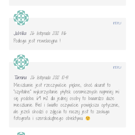
REPLY
JuWika
26 listopada 2012 11:16
Podłoga jest rewelacyjna !
REPLY
Tarnina
26 listopada 2012 10:41
Mieszkanie jest rzeczywiście piękne, choć akurat to
"szpitalne" wykorzystanie płytek ceramicznych najmniej mi
się podoba. 69 m2 dla jednej osoby to baaardzo duże
mieszkanie. Biel i światło oczywiście powiększa optycznie,
ale jeżeli chodzi o zdjęcia to raczej jest to zasługa
fotografa i szerokokątnego obiektywu