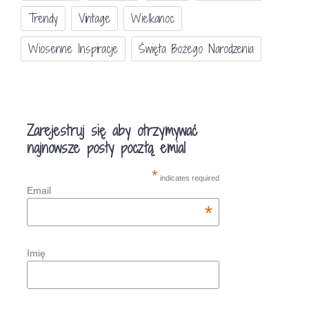
Trendy
Vintage
Wielkanoc
Wiosenne Inspiracje
Święta Bożego Narodzenia
Zarejestruj się aby otrzymywać
najnowsze posty pocztą emial
*
indicates required
Email
*
Imię