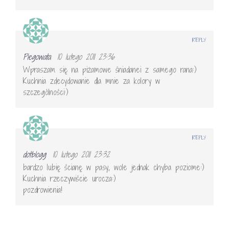
REPLY
Piegowata
10 lutego 2011 23:36
Wpraszam się na piżamowe śniadanei z samego rana:)
Kuchnia zdecydowanie dla mnie za kolory w
szczególności:)
REPLY
dotblogg
10 lutego 2011 23:32
bardzo lubię ścianę w pasy, wole jednak chyba poziome:)
Kuchnia rzeczywiście urocza:)
pozdrowienia!