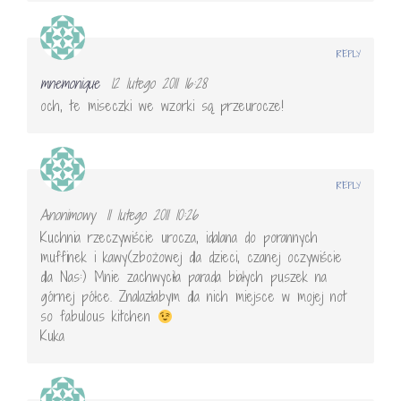
REPLY
mnemonique
12 lutego 2011 16:28
och, te miseczki we wzorki są przeurocze!
REPLY
Anonimowy
11 lutego 2011 10:26
Kuchnia rzeczywiście urocza, idalana do porannych
muffinek i kawy(zbożowej dla dzieci, czanej oczywiście
dla Nas:) Mnie zachwyciła parada białych puszek na
górnej półce. Znalazłabym dla nich miejsce w mojej not
so fabulous kitchen
Kuka