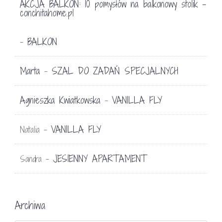
AKCJA BALKON: 10 pomysłów na balkonowy stolik -
conchitahome.pl
BALKON
-
Marta
SZAL DO ZADAŃ SPECJALNYCH
-
Agnieszka Kwiatkowska
VANILLA FLY
-
VANILLA FLY
Natalia
-
JESIENNY APARTAMENT
Sandra
-
Archiwa