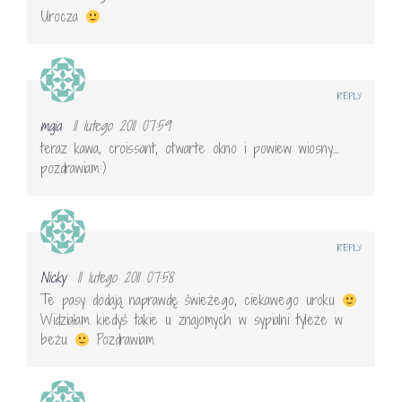
Urocza
REPLY
maja
11 lutego 2011 07:59
teraz kawa, croissant, otwarte okno i powiew wiosny…
pozdrawiam:)
REPLY
Nicky
11 lutego 2011 07:58
Te pasy dodają naprawdę świeżego, ciekawego uroku
Widziałam kiedyś takie u znajomych w sypialni tyleże w
beżu
Pozdrawiam