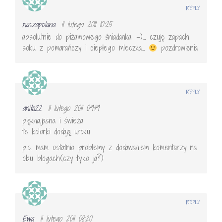
REPLY
naszapolana
11 lutego 2011 10:25
absolutnie do piżamowego śniadanka :-)… czuję zapach
soku z pomarańczy i ciepłego mleczka…
pozdrowienia
REPLY
anita22
11 lutego 2011 09:19
piękna,jasna i świeża
te kolorki dodają uroku
p.s. mam ostatnio problemy z dodawaniem komentarzy na
obu blogach(czy tylko ja?)
REPLY
Ewa
11 lutego 2011 08:20