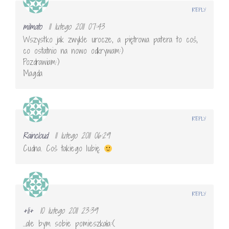
REPLY
milmato
11 lutego 2011 07:43
Wszystko jak zwykle urocze, a piętrowa patera to coś,
co ostatnio na nowo odkrywam:)
Pozdrawiam:)
Magda
REPLY
Raincloud
11 lutego 2011 06:29
Cudna. Coś takiego lubię
REPLY
+li+
10 lutego 2011 23:39
…ale bym sobie pomieszkała:(