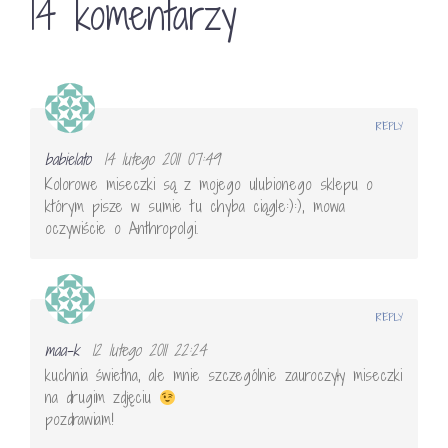
14 komentarzy
REPLY
babielato
14 lutego 2011 07:49
Kolorowe miseczki są z mojego ulubionego sklepu o
którym pisze w sumie tu chyba ciągle:):), mowa
oczywiście o Anthropolgi.
REPLY
maa-k
12 lutego 2011 22:24
kuchnia świetna, ale mnie szczególnie zauroczyły miseczki
na drugim zdjęciu
pozdrawiam!