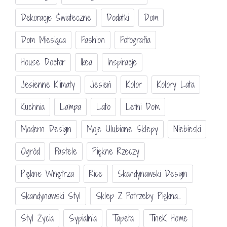
Dekoracje Świateczne
Dodatki
Dom
Dom Miesiąca
Fashion
Fotografia
House Doctor
Ikea
Inspiracje
Jesienne Klimaty
Jesień
Kolor
Kolory Lata
Kuchnia
Lampa
Lato
Letni Dom
Modern Design
Moje Ulubione Sklepy
Niebieski
Ogród
Pastele
Piękne Rzeczy
Piękne Wnętrza
Rice
Skandynawski Design
Skandynawski Styl
Sklep Z Potrzeby Piękna...
Styl Życia
Sypialnia
Tapeta
TineK Home