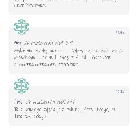
kuchni.Pozdrawiam
REPLY
13ka
26 października 2009 12:45
Wybieram bramkę numer … . Gdyby było to takie proste
wstawiłabym u siebie kuchnię z 4 fotki. Absolutnie
boskaaaaaaaaaaaaaaaaaa pozdrawiam
REPLY
Delie
26 października 2009 11:37
Ta z drugiego zdjęcia jest świetna. Może dlatego, że
dużo tam białego.