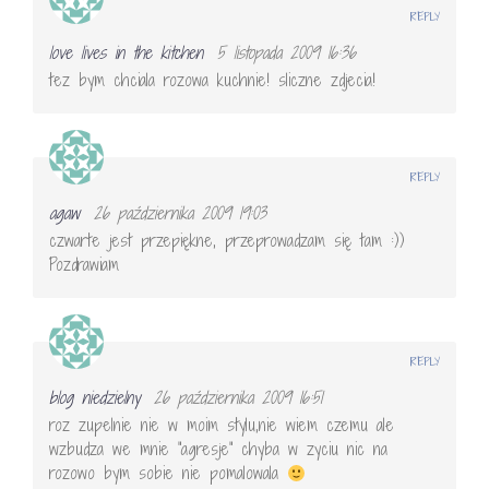
REPLY
love lives in the kitchen
5 listopada 2009 16:36
tez bym chciala rozowa kuchnie! sliczne zdjecia!
REPLY
agaw
26 października 2009 19:03
czwarte jest przepiękne, przeprowadzam się tam :))
Pozdrawiam
REPLY
blog niedzielny
26 października 2009 16:51
roz zupelnie nie w moim stylu,nie wiem czemu ale
wzbudza we mnie "agresje" chyba w zyciu nic na
rozowo bym sobie nie pomalowala