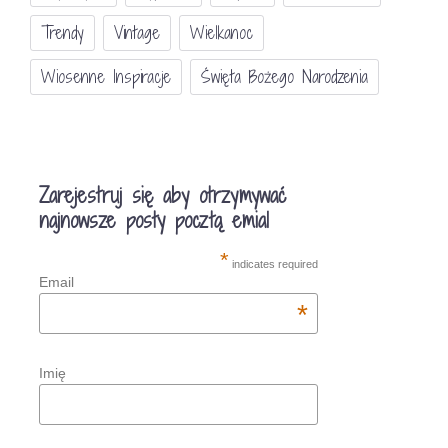
Trendy
Vintage
Wielkanoc
Wiosenne Inspiracje
Święta Bożego Narodzenia
Zarejestruj się aby otrzymywać
najnowsze posty pocztą emial
*
indicates required
Email
*
Imię