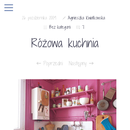
26 października 2009
Agnieszka Kwiatkowska
Bez kategorii
7
Różowa kuchnia
Poprzedni
Następny