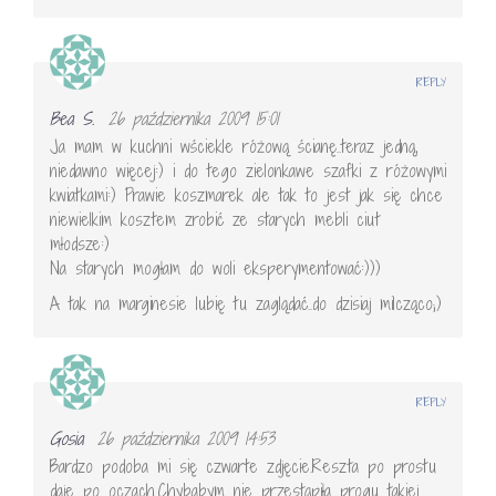
REPLY
Bea S.
26 października 2009 15:01
Ja mam w kuchni wściekle różową ścianę..teraz jedną,
niedawno więcej:) i do tego zielonkawe szafki z różowymi
kwiatkami:) Prawie koszmarek ale tak to jest jak się chce
niewielkim kosztem zrobić ze starych mebli ciut
młodsze:)
Na starych mogłam do woli eksperymentować:)))
A tak na marginesie lubię tu zaglądać..do dzisiaj milcząco;)
REPLY
Gosia
26 października 2009 14:53
Bardzo podoba mi się czwarte zdjęcie.Reszta po prostu
daje po oczach.Chybabym nie przestąpiła progu takiej