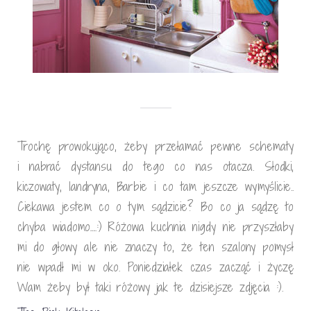
Trochę prowokująco, żeby przełamać pewne schematy
i nabrać dystansu do tego co nas otacza. Słodki,
kiczowaty, landryna, Barbie i co tam jeszcze wymyślicie..
Ciekawa jestem co o tym sądzicie? Bo co ja sądzę to
chyba wiadomo….:) Różowa kuchnia nigdy nie przyszłaby
mi do głowy ale nie znaczy to, że ten szalony pomysł
nie wpadł mi w oko. Poniedziałek czas zacząć i życzę
Wam żeby był taki różowy jak te dzisiejsze zdjęcia :).