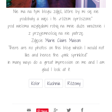
Nie ma na tym blogu zdjęć, które by mi się nie
podobały a więc i te „różem oprószone”
pod wieloma względami robią na mnie duże wrażenie i
z przyjemnością na nie patrzę.
Zdjęcie
Marie Claire Maison
There are no photos on this blog which I would not
like and hence the „pink sprinkled”
in many ways do a great impression on me and I am
glad I look at it.
Kolor
Kuchnia
Różowy
Save