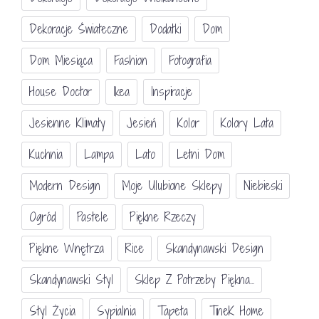
Dekoracje Świateczne
Dodatki
Dom
Dom Miesiąca
Fashion
Fotografia
House Doctor
Ikea
Inspiracje
Jesienne Klimaty
Jesień
Kolor
Kolory Lata
Kuchnia
Lampa
Lato
Letni Dom
Modern Design
Moje Ulubione Sklepy
Niebieski
Ogród
Pastele
Piękne Rzeczy
Piękne Wnętrza
Rice
Skandynawski Design
Skandynawski Styl
Sklep Z Potrzeby Piękna...
Styl Życia
Sypialnia
Tapeta
TineK Home