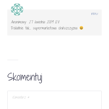
REPLY
Anonimowy
27 kwietnia 2009 12:11
Dokłatnie tak… supermarketowa chińszczyzna
Skomentuj