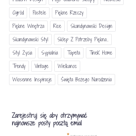
Ogród
Pastele
Piękne Rzeczy
Piękne Wnętrza
Rice
Skandynawski Design
Skandynawski Styl
Sklep Z Potrzeby Piękna...
Styl Życia
Sypialnia
Tapeta
TineK Home
Trendy
Vintage
Wielkanoc
Wiosenne Inspiracje
Święta Bożego Narodzenia
Zarejestruj się aby otrzymywać
najnowsze posty pocztą emial
*