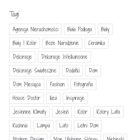
Tagi
Agencja Nieruchomości
Biała Podłoga
Biały
Biały I Kolor
Boże Narodzenie
Ceramika
Dekoracje
Dekoracje Wielkanocne
Dekoracje Świateczne
Dodatki
Dom
Dom Miesiąca
Fashion
Fotografia
House Doctor
Ikea
Inspiracje
Jesienne Klimaty
Jesień
Kolor
Kolory Lata
Kuchnia
Lampa
Lato
Letni Dom
Modern Design
Moje Ulubione Sklepy
Niebieski