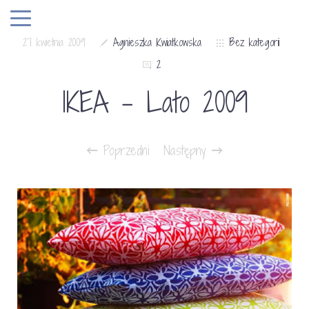
27 kwietnia 2009
Agnieszka Kwiatkowska
Bez kategorii
2
IKEA – Lato 2009
Poprzedni
Następny