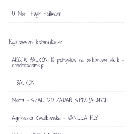
U Marii Høgh Heilmann
Najnowsze komentarze
AKCJA BALKON: 10 pomysłów na balkonowy stolik -
conchitahome.pl
BALKON
-
Marta
SZAL DO ZADAŃ SPECJALNYCH
-
Agnieszka Kwiatkowska
VANILLA FLY
-