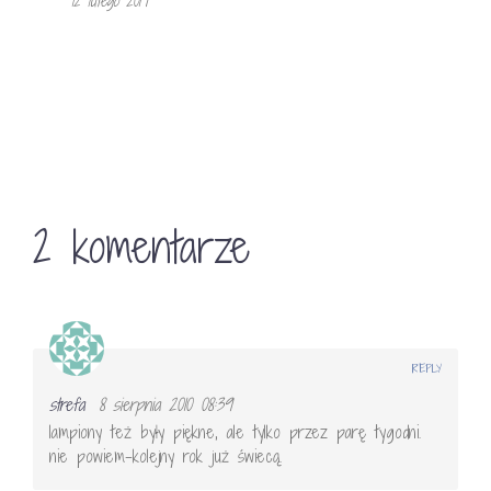
12 lutego 2017
2 komentarze
REPLY
strefa
8 sierpnia 2010 08:39
lampiony też były piękne, ale tylko przez parę tygodni.
nie powiem-kolejny rok już świecą.