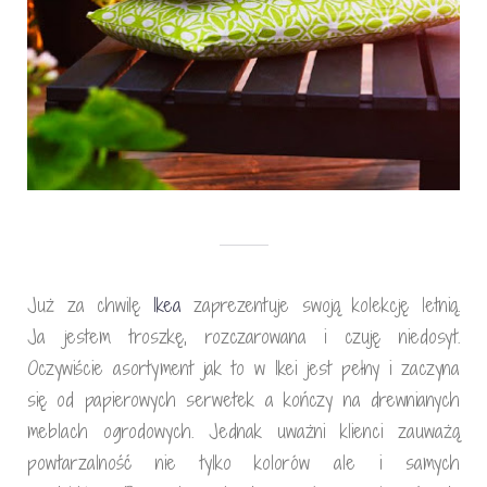
Już za chwilę
Ikea
zaprezentuje swoją kolekcję letnią.
Ja jestem troszkę, rozczarowana i czuję niedosyt.
Oczywiście asortyment jak to w Ikei jest pełny i zaczyna
się od papierowych serwetek a kończy na drewnianych
meblach ogrodowych. Jednak uważni klienci zauważą
powtarzalność nie tylko kolorów ale i samych