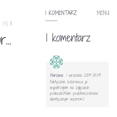
1 KOMENTARZ
MENU
1
or…
1 komentarz
Marzena
1 września 2009 05:09
Faktycznie kolorowo,a ja
wypatrzyłam na zdjęciach
poduszki.Mam podobne,robione
identycznym wzorem:)