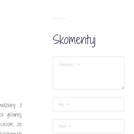
Skomentuj
idziany z
li głównej.
cielom, że
olorowych