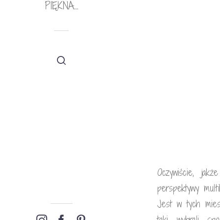
PIĘKNA…
Oczywiście, jak
perspektywy multi
Jest w tych mies
taki wybrali sp