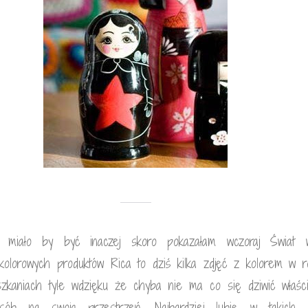
że miało by być inaczej skoro pokazałam wczoraj Świat w
kolorowych produktów Rica to dziś kilka zdjęć z kolorem w ro
zkaniach tyle wdzięku że chyba nie ma co się dziwić właści
osób na swoją przestrzeń. Najbardziej lubię w takich k