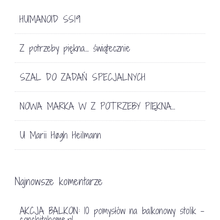
HUMANOID SS19
Z potrzeby piękna… świątecznie
SZAL DO ZADAŃ SPECJALNYCH
NOWA MARKA W Z POTRZEBY PIĘKNA…
U Marii Høgh Heilmann
Najnowsze komentarze
AKCJA BALKON: 10 pomysłów na balkonowy stolik -
conchitahome.pl