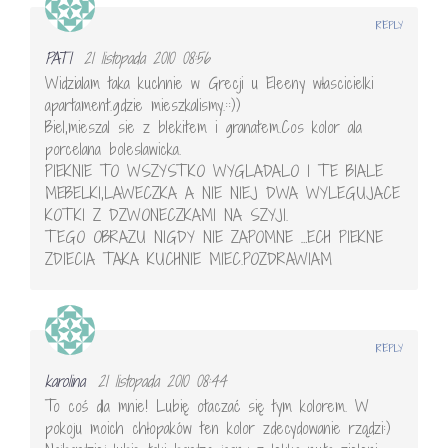
REPLY
PATI
21 listopada 2010 08:56
Widzialam taka kuchnie w Grecji u Eleeny włascicielki
apartament.gdzie mieszkalismy.::))
Biel,mieszal sie z blekitem i granatem.Cos kolor ala
porcelana boleslawicka.
PIEKNIE TO WSZYSTKO WYGLADALO I TE BIALE
MEBELKI,LAWECZKA A NIE NIEJ DWA WYLEGUJACE
KOTKI Z DZWONECZKAMI NA SZYJI.
TEGO OBRAZU NIGDY NIE ZAPOMNE …ECH PIEKNE
ZDIECIA TAKA KUCHNIE MIEC.POZDRAWIAM
REPLY
karolina
21 listopada 2010 08:44
To coś dla mnie! Lubię otaczać się tym kolorem. W
pokoju moich chłopaków ten kolor zdecydowanie rządzi:)