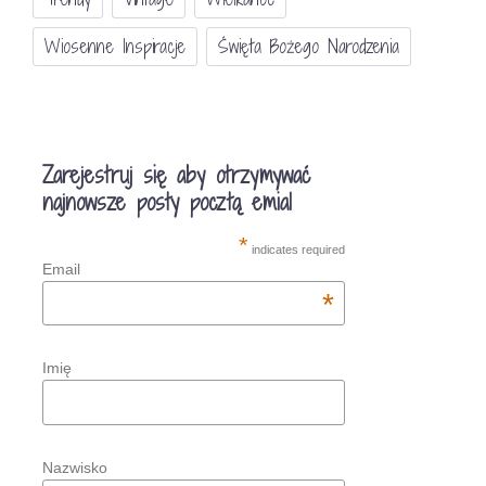
Wiosenne Inspiracje
Święta Bożego Narodzenia
Zarejestruj się aby otrzymywać
najnowsze posty pocztą emial
*
indicates required
Email
*
Imię
Nazwisko