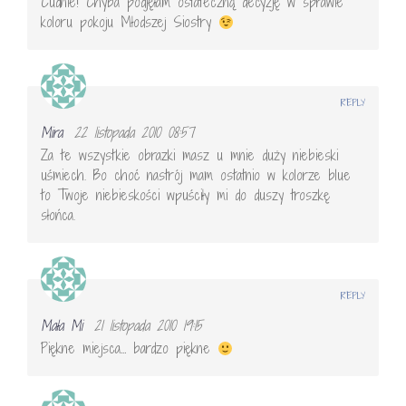
Cudnie! Chyba podjęłam ostateczną decyzję w sprawie
koloru pokoju Młodszej Siostry
REPLY
Mira
22 listopada 2010 08:57
Za te wszystkie obrazki masz u mnie duży niebieski
uśmiech. Bo choć nastrój mam ostatnio w kolorze blue
to Twoje niebieskości wpuściły mi do duszy troszkę
słońca.
REPLY
Mała Mi
21 listopada 2010 19:15
Piękne miejsca… bardzo piękne