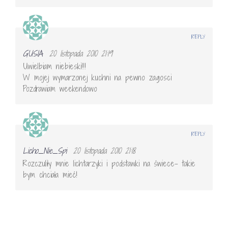
REPLY
GUSIA
20 listopada 2010 21:19
Uwielbiam niebieski!!!
W mojej wymarzonej kuchni na pewno zagosci
Pozdrawiam weekendowo
REPLY
Licho_Nie_Spi
20 listopada 2010 21:18
Rozczuliły mnie lichtarzyki i podstawki na świece- takie
bym chciała mieć!