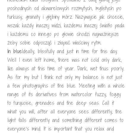
pochodnych od akwarelowych rozmytych, mglistych po
turkusy, granaty i głębiny mórz. Nazywajcie jak chcecie,
wszak każdy inaczej widzi, każdemu inaczej światło pada
i każdemu co innego po głowie chodzi. najważniejsze
żeby sobie odpocząć i złapać właściwy rytm.
In blue
Ideally, blissfully and just in time for this day.
Well I even left home, there was not cold only dark,
like always at this time of year. Dark, wet thus poorly.
As for my but I think not only my balance is not just
a few photographs of the blue. Meeting with a whole
range of its derivatives from watercolor fuzzy, foggy
to turquoise, grenades and the deep seas. Call it
what you will, after all everyone sees differently, the
light falls differently and something different comes to
everyone’s mind. It is important that you relax and