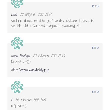
REPLY
Lusi
20 listopada 2010 22:01
Kuchnia druga od dołu, jest bardzo ciekawa. Podoba mi
się taki styl i świeczniki-kaganki- rewelacyjne!
REPLY
Ivona Bałdyga
20 listopada 2010 21:47
Niebiańsko:)))
http://www.iwonabaldyga.pl
REPLY
li
20 listopada 2010 21:19
mój kolor:)