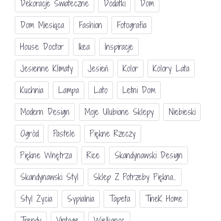
Dekoracje Świateczne
Dodatki
Dom
Dom Miesiąca
Fashion
Fotografia
House Doctor
Ikea
Inspiracje
Jesienne Klimaty
Jesień
Kolor
Kolory Lata
Kuchnia
Lampa
Lato
Letni Dom
Modern Design
Moje Ulubione Sklepy
Niebieski
Ogród
Pastele
Piękne Rzeczy
Piękne Wnętrza
Rice
Skandynawski Design
Skandynawski Styl
Sklep Z Potrzeby Piękna...
Styl Życia
Sypialnia
Tapeta
TineK Home
Trendy
Vintage
Wielkanoc