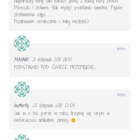
Najbardziej lubię taki bardzo jasny z lekką nutą zieleni.
Miseczki i żeliwne (tak myślę) podstawki świetne. Piękne
zestawienia zdjęć.
Pozdrawiam serdecznie i miłej niedzieli:)
REPLY
MAYA80
21 listopada 2010 08:32
PODSTAWKI POD ŚWIECE PRZEPIĘKNE…
REPLY
butterfly
20 listopada 2010 22:04
Jak w o tek porze w roku, trzymaj się ciepło w
niebieskości delikatnie zimnej