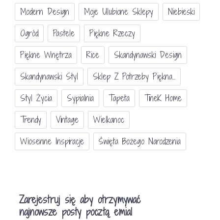
Modern Design
Moje Ulubione Sklepy
Niebieski
Ogród
Pastele
Piękne Rzeczy
Piękne Wnętrza
Rice
Skandynawski Design
Skandynawski Styl
Sklep Z Potrzeby Piękna...
Styl Życia
Sypialnia
Tapeta
TineK Home
Trendy
Vintage
Wielkanoc
Wiosenne Inspiracje
Święta Bożego Narodzenia
Zarejestruj się aby otrzymywać
najnowsze posty pocztą emial