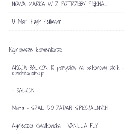
NOWA MARKA W Z POTRZEBY PIĘKNA…
U Marii Høgh Heilmann
Najnowsze komentarze
AKCJA BALKON: 10 pomysłów na balkonowy stolik -
conchitahome.pl
BALKON
-
Marta
SZAL DO ZADAŃ SPECJALNYCH
-
Agnieszka Kwiatkowska
VANILLA FLY
-