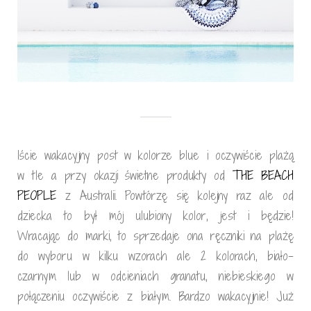
Iście wakacyjny post w kolorze blue i oczywiście plażą
w tle a przy okazji świetne produkty od
THE BEACH
PEOPLE
z Australii. Powtórzę się kolejny raz ale od
dziecka to był mój ulubiony kolor, jest i będzie!
Wracając do marki, to sprzedaje ona ręczniki na plażę
do wyboru w kilku wzorach ale 2 kolorach, biało-
czarnym lub w odcieniach granatu, niebieskiego w
połączeniu oczywiście z białym. Bardzo wakacyjnie! Już