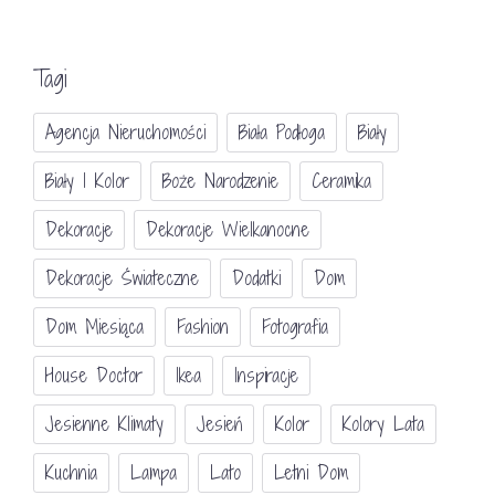
Tagi
Agencja Nieruchomości
Biała Podłoga
Biały
Biały I Kolor
Boże Narodzenie
Ceramika
Dekoracje
Dekoracje Wielkanocne
Dekoracje Świateczne
Dodatki
Dom
Dom Miesiąca
Fashion
Fotografia
House Doctor
Ikea
Inspiracje
Jesienne Klimaty
Jesień
Kolor
Kolory Lata
Kuchnia
Lampa
Lato
Letni Dom