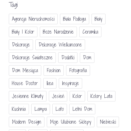
Tagi
Agencja Nieruchomości
Biała Podłoga
Biały
Biały I Kolor
Boże Narodzenie
Ceramika
Dekoracje
Dekoracje Wielkanocne
Dekoracje Świateczne
Dodatki
Dom
Dom Miesiąca
Fashion
Fotografia
House Doctor
Ikea
Inspiracje
Jesienne Klimaty
Jesień
Kolor
Kolory Lata
Kuchnia
Lampa
Lato
Letni Dom
Modern Design
Moje Ulubione Sklepy
Niebieski