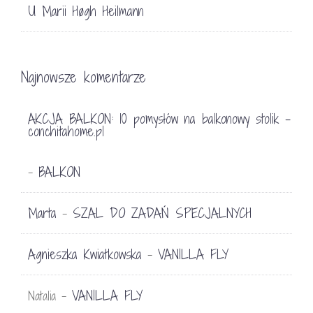
U Marii Høgh Heilmann
Najnowsze komentarze
AKCJA BALKON: 10 pomysłów na balkonowy stolik -
conchitahome.pl
BALKON
-
Marta
SZAL DO ZADAŃ SPECJALNYCH
-
Agnieszka Kwiatkowska
VANILLA FLY
-
VANILLA FLY
Natalia
-