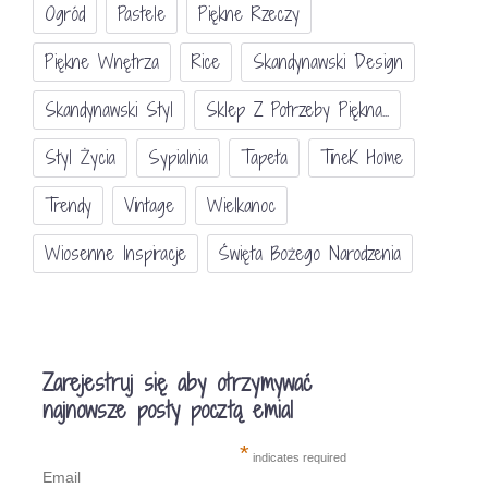
Ogród
Pastele
Piękne Rzeczy
Piękne Wnętrza
Rice
Skandynawski Design
Skandynawski Styl
Sklep Z Potrzeby Piękna...
Styl Życia
Sypialnia
Tapeta
TineK Home
Trendy
Vintage
Wielkanoc
Wiosenne Inspiracje
Święta Bożego Narodzenia
Zarejestruj się aby otrzymywać
najnowsze posty pocztą emial
*
indicates required
Email