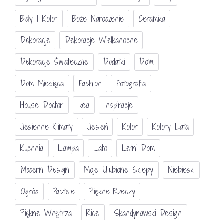
Biały I Kolor
Boże Narodzenie
Ceramika
Dekoracje
Dekoracje Wielkanocne
Dekoracje Świateczne
Dodatki
Dom
Dom Miesiąca
Fashion
Fotografia
House Doctor
Ikea
Inspiracje
Jesienne Klimaty
Jesień
Kolor
Kolory Lata
Kuchnia
Lampa
Lato
Letni Dom
Modern Design
Moje Ulubione Sklepy
Niebieski
Ogród
Pastele
Piękne Rzeczy
Piękne Wnętrza
Rice
Skandynawski Design