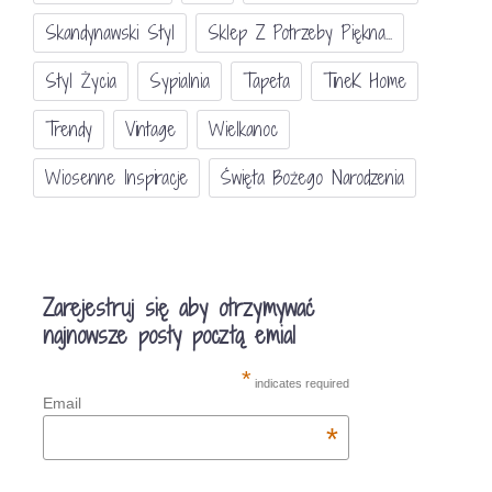
Skandynawski Styl
Sklep Z Potrzeby Piękna...
Styl Życia
Sypialnia
Tapeta
TineK Home
Trendy
Vintage
Wielkanoc
Wiosenne Inspiracje
Święta Bożego Narodzenia
Zarejestruj się aby otrzymywać
najnowsze posty pocztą emial
*
indicates required
Email
*