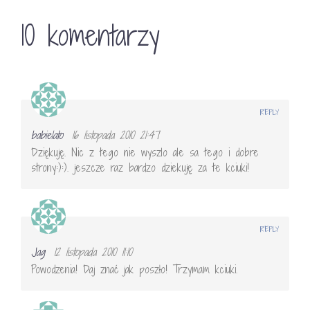
10 komentarzy
REPLY
babielato
16 listopada 2010 21:47
Dziękuję. Nic z tego nie wyszlo ale sa tego i dobre
strony:):). jeszcze raz bardzo dziekuję za te kciuki!
REPLY
Jag
12 listopada 2010 11:10
Powodzenia! Daj znać jak poszło! Trzymam kciuki.