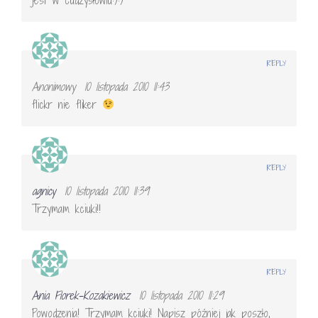
REPLY
Anonimowy
10 listopada 2010 11:43
flickr nie fliker
REPLY
agnicy
10 listopada 2010 11:39
Trzymam kciuki!!
REPLY
Ania Florek-Kozakiewicz
10 listopada 2010 11:29
Powodzenia! Trzymam kciuki! Napisz później jak poszło,