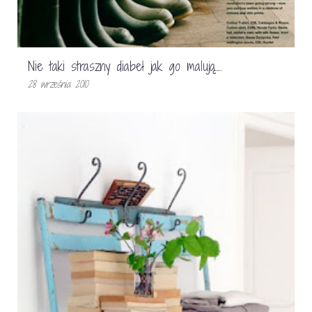
Nie taki straszny diabeł jak go malują….
28 września 2010