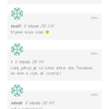
REPLY
InusiaM
10 listopada 2010 21:42
trzymam mocno kciuki
REPLY
li
10 listopada 2010 13:12
Lubię patrzyć jak coś komuś dobrze idzie. Powodzenia
nie wiem w czym, ale szczerze:)
REPLY
babielato
10 listopada 2010 11:53
jest w cudzysłowiu:):)