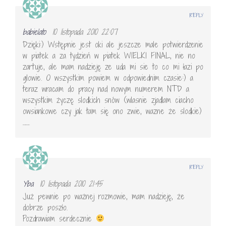
REPLY
babielato
10 listopada 2010 22:07
Dzięki:) Wstępnie jest oki ale jeszcze male potwierdzenie
w piatek a za tydzień w piatek WIELKI FINAL, nie no
zartuje, ale mam nadzieję ze uda mi sie to co mi łazi po
glowie. O wszystkim powiem w odpowiednim czasie:) a
teraz wracam do pracy nad nowym numerem NTD a
wszystkim życzę slodkich snów (wlasnie zjadlam ciacho
owsiankowe czy jak tam się ono zwie, wazne że slodkie)
…….
REPLY
Yba
10 listopada 2010 21:45
Już pewnie po ważnej rozmowie, mam nadzieję, że
dobrze poszło.
Pozdrawiam serdecznie