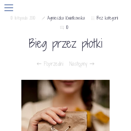
10 listopada 2010
Agnieszka Kwiatkowska
Bez kategorii
10
Bieg przez płotki
Poprzedni
Następny