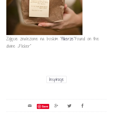
Zdjęcie znalezione na boskim “
flikerze
”Found on the
divine „Flicker”
Inspiracje
Save