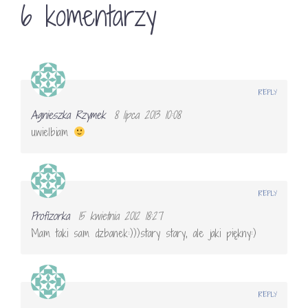
6 komentarzy
REPLY
Agnieszka Rzymek
8 lipca 2013 10:08
uwielbiam
REPLY
Profizorka
15 kwietnia 2012 18:27
Mam taki sam dzbanek:)))stary stary, ale jaki piękny:)
REPLY