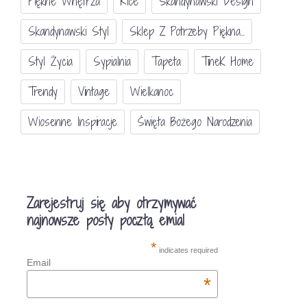
Piękne Wnętrza
Rice
Skandynawski Design
Skandynawski Styl
Sklep Z Potrzeby Piękna...
Styl Życia
Sypialnia
Tapeta
TineK Home
Trendy
Vintage
Wielkanoc
Wiosenne Inspiracje
Święta Bożego Narodzenia
Zarejestruj się aby otrzymywać
najnowsze posty pocztą emial
*
indicates required
Email
*