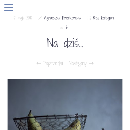
12 maja 2010
Agnieszka Kwiatkowska
Bez kategorii
6
Na dziś…
Poprzedni
Następny