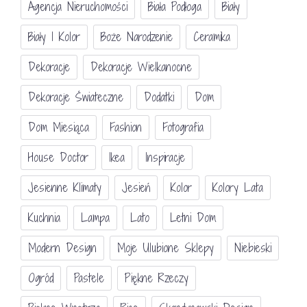
Agencja Nieruchomości
Biała Podłoga
Biały
Biały I Kolor
Boże Narodzenie
Ceramika
Dekoracje
Dekoracje Wielkanocne
Dekoracje Świateczne
Dodatki
Dom
Dom Miesiąca
Fashion
Fotografia
House Doctor
Ikea
Inspiracje
Jesienne Klimaty
Jesień
Kolor
Kolory Lata
Kuchnia
Lampa
Lato
Letni Dom
Modern Design
Moje Ulubione Sklepy
Niebieski
Ogród
Pastele
Piękne Rzeczy