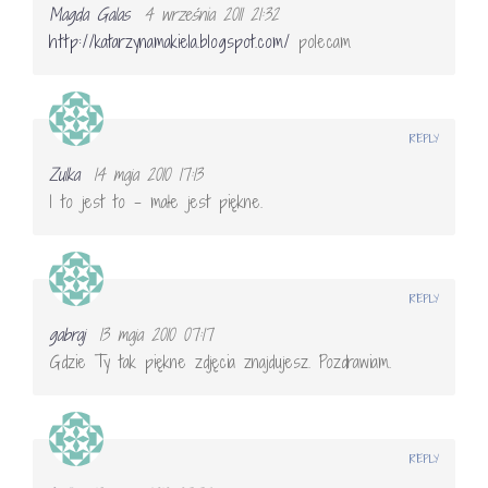
Magda Galas
4 września 2011 21:32
http://katarzynamakiela.blogspot.com/
polecam
REPLY
Zulka
14 maja 2010 17:13
I to jest to – małe jest piękne.
REPLY
gabraj
13 maja 2010 07:17
Gdzie Ty tak piękne zdjęcia znajdujesz. Pozdrawiam.
REPLY