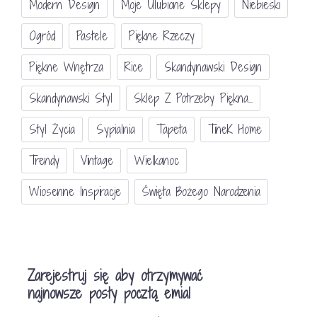
Modern Design
Moje Ulubione Sklepy
Niebieski
Ogród
Pastele
Piękne Rzeczy
Piękne Wnętrza
Rice
Skandynawski Design
Skandynawski Styl
Sklep Z Potrzeby Piękna...
Styl Życia
Sypialnia
Tapeta
TineK Home
Trendy
Vintage
Wielkanoc
Wiosenne Inspiracje
Święta Bożego Narodzenia
Zarejestruj się aby otrzymywać
najnowsze posty pocztą emial