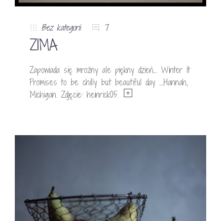
Bez kategorii
7
ZIMA
Zapowiada się mroźny ale piękny dzień…. Winter It
Promises to be chilly but beautiful day ….Hannah,
Michigan. Zdjęcie: heinrick05.