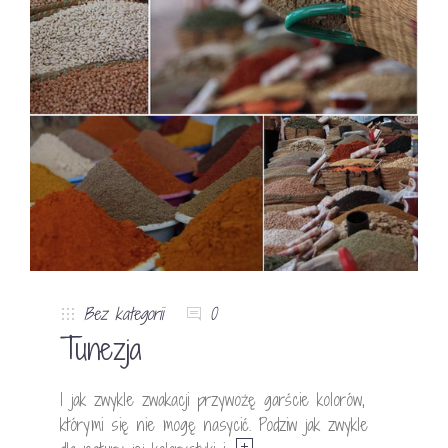
Bez kategorii
0
Tunezja
I jak zwykle zwakacji przywożę garście kolorów,
którymi się nie mogę nasycić. Podziw jak zwykle