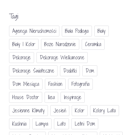
Tagi
Agencja Nieruchomości
Biała Podłoga
Biały
Biały I Kolor
Boże Narodzenie
Ceramika
Dekoracje
Dekoracje Wielkanocne
Dekoracje Świateczne
Dodatki
Dom
Dom Miesiąca
Fashion
Fotografia
House Doctor
Ikea
Inspiracje
Jesienne Klimaty
Jesień
Kolor
Kolory Lata
Kuchnia
Lampa
Lato
Letni Dom