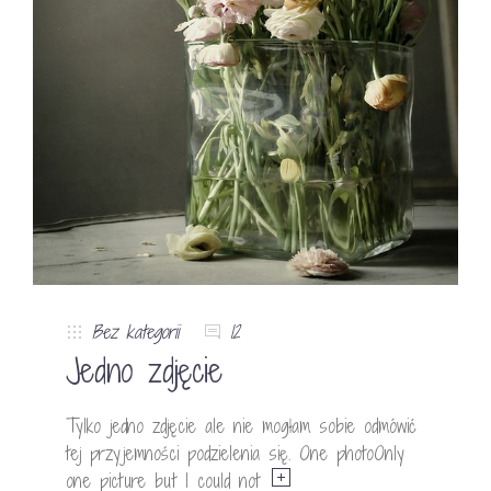
Bez kategorii
12
Jedno zdjęcie
Tylko jedno zdjęcie ale nie mogłam sobie odmówić
tej przyjemności podzielenia się. One photoOnly
one picture but I could not