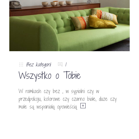
Bez kategorii
1
Wszystko o Tobie
W ramkach czy bez , w sypialni czy w
przedpokoju, kolorowe czy czarno białe, duże czy
małe są wspaniałą opowieścią