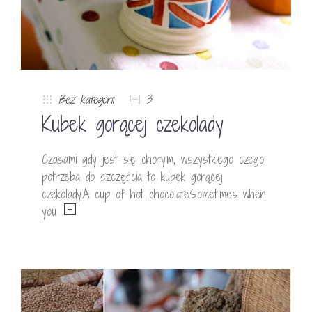
Bez kategorii
3
Kubek gorącej czekolady
Czasami gdy jest się chorym, wszystkiego czego
potrzeba do szczęścia to kubek gorącej
czekolady.A cup of hot chocolateSometimes when
you