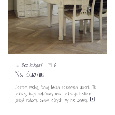
Bez kategorii
0
Na ścianie
Jestem wielką fanką takich ściennych galerii. Te
poniżej, mają dodatkowy urok, pokazują historię
jakiejś rodziny, czasy których my nie znamy.