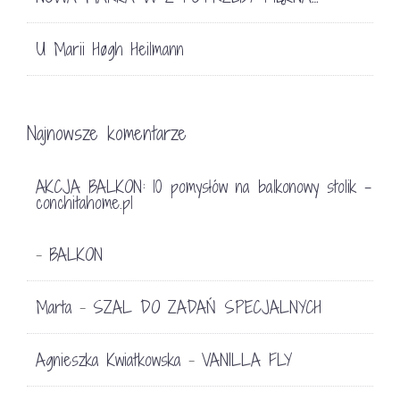
U Marii Høgh Heilmann
Najnowsze komentarze
AKCJA BALKON: 10 pomysłów na balkonowy stolik -
conchitahome.pl
BALKON
-
Marta
SZAL DO ZADAŃ SPECJALNYCH
-
Agnieszka Kwiatkowska
VANILLA FLY
-