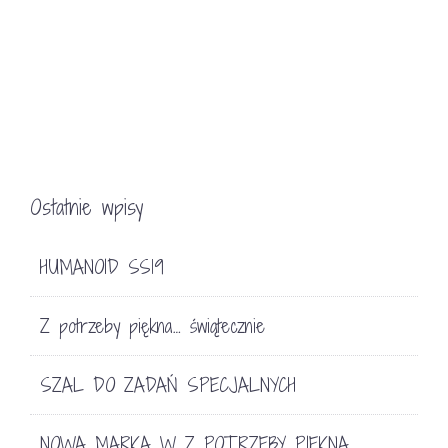
Ostatnie wpisy
HUMANOID SS19
Z potrzeby piękna… świątecznie
SZAL DO ZADAŃ SPECJALNYCH
NOWA MARKA W Z POTRZEBY PIĘKNA…