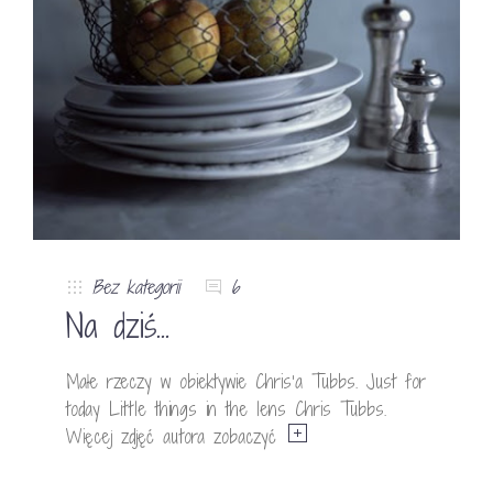
Bez kategorii
6
Na dziś…
Małe rzeczy w obiektywie Chris’a Tubbs. Just for
today Little things in the lens Chris Tubbs.
Więcej zdjęć autora zobaczyć