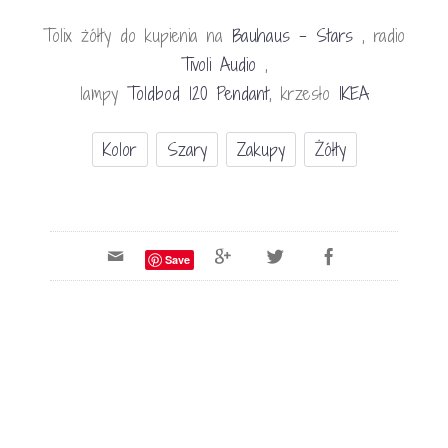
Tolix żółty do kupienia na
Bauhaus – Stars
, radio
Tivoli Audio
,
lampy
Toldbod 120 Pendant
, krzesło
IKEA
Kolor
Szary
Zakupy
Żółty
Save