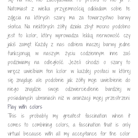
Natomiast z wielka przyjemnością odkładam sobie te
zdjęcia na których szary ma za towarzystwo barwy
słońca. Na niektórych żółty działa zbyt mocno podobno
jest to kolor, który wprowadza lekką nerwowość czy
jakiś zamęt. Każdy z nas odbiera inaczej barwy jedne
funkcjonują w naszym życiu codziennym inne zaś
podziwiamy na odległość. Jeżeli chodzi o szary to
wręcz uwielbiam ten kolor w każdej postaci w której
się znajduje ale podobnie jak żółty moje uwielbienie do
niego znajdzie swoje odzwierciedlenie bardziej w
posiadanych ubraniach niż w aranżacji mojej przestrzeni.
Play with colors
This is probably my greatest fascination when it
comes to combining colors, a fascination that is only
virtual because with all my acceptance for the color