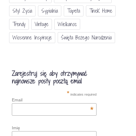
Styl Życia
Sypialnia
Tapeta
TineK Home
Trendy
Vintage
Wielkanoc
Wiosenne Inspiracje
Święta Bożego Narodzenia
Zarejestruj się aby otrzymywać
najnowsze posty pocztą emial
*
indicates required
Email
*
Imię