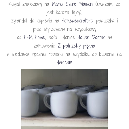
Regał znaleziony na
Marie Claire Maison
(uważam, ze
jest bardzo fajny),
żyrandol do kupienia na
Homedecorators
, poduszka i
pled stylizowany na szydełkowy
od
H&M Home
, sofa i donice
House Doctor
na
zamówienie
Z potrzeby piękna
a siedziska ręcznie robione na szydełku do kupienia na
dwr.com