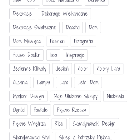
Dekoracje
Dekoracje Wielkanocne
Dekoracje Świateczne
Dodatki
Dom
Dom Miesiąca
Fashion
Fotografia
House Doctor
Ikea
Inspiracje
Jesienne Klimaty
Jesień
Kolor
Kolory Lata
Kuchnia
Lampa
Lato
Letni Dom
Modern Design
Moje Ulubione Sklepy
Niebieski
Ogród
Pastele
Piękne Rzeczy
Piękne Wnętrza
Rice
Skandynawski Design
Skandynawski Styl
Sklep Z Potrzeby Piękna...