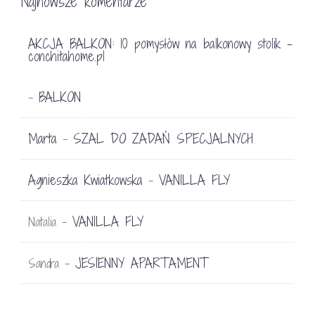
Najnowsze komentarze
AKCJA BALKON: 10 pomysłów na balkonowy stolik -
conchitahome.pl
BALKON
-
Marta
SZAL DO ZADAŃ SPECJALNYCH
-
Agnieszka Kwiatkowska
VANILLA FLY
-
VANILLA FLY
Natalia
-
JESIENNY APARTAMENT
Sandra
-