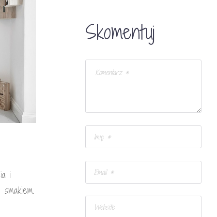
Skomentuj
ia i
e smakiem.