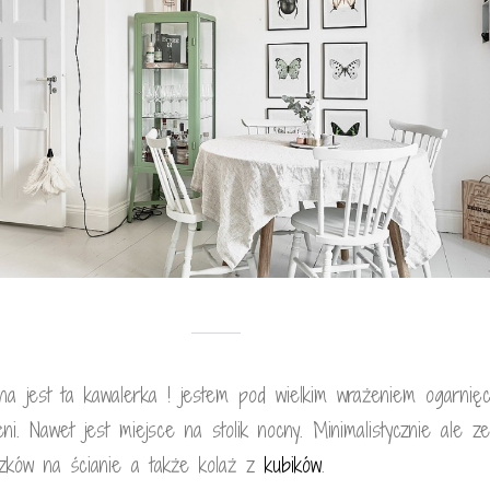
czna jest ta kawalerka ! jestem pod wielkim wrażeniem ogarnięc
eni. Nawet jest miejsce na stolik nocny. Minimalistycznie ale z
razków na ścianie a także kolaż z
kubików
.