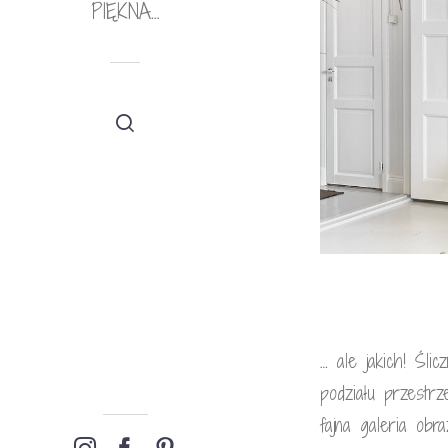
PIĘKNA…
… ale jakich! Śli
podziału przestrz
fajna galeria ob