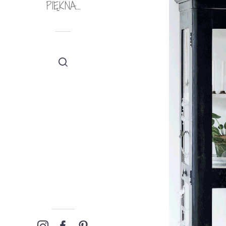
PIĘKNA…