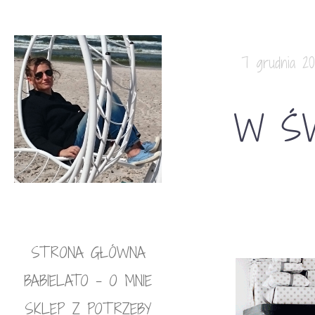
7 grudnia 20
W ŚW
STRONA GŁÓWNA
BABIELATO – O MNIE
SKLEP Z POTRZEBY