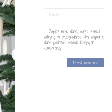
Zapisz moje dane, adres e-mail i
witrynę w przeglądarce aby wypełnić
dane podczas pisania kolejnych
komentarzy.