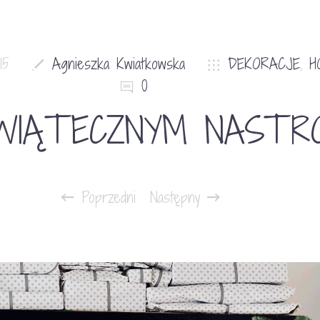
15
Agnieszka Kwiatkowska
DEKORACJE
,
H
0
IĄTECZNYM NASTR
Poprzedni
Następny