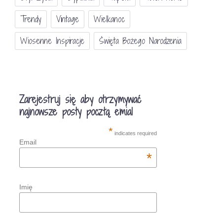
Trendy
Vintage
Wielkanoc
Wiosenne Inspiracje
Święta Bożego Narodzenia
Zarejestruj się aby otrzymywać
najnowsze posty pocztą emial
*
indicates required
Email
*
Imię