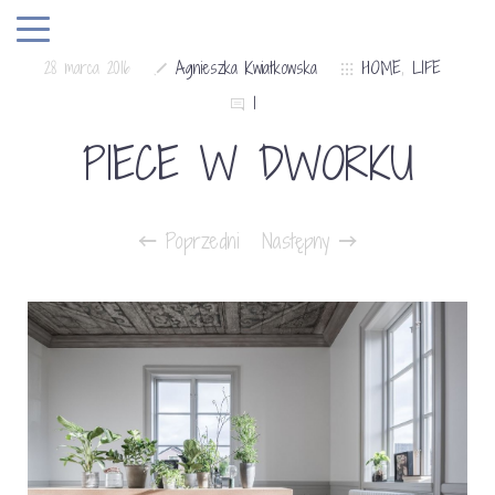
28 marca 2016
Agnieszka Kwiatkowska
HOME
,
LIFE
1
PIECE W DWORKU
Poprzedni
Następny