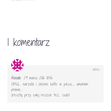
1 komentarz
REPLY
Renata
29 marca 2016 18:56
OMG…. narzuta i zielone kafle w piecu…… umarłam
prawie…
zresztą przy całej reszcie też… cudo!