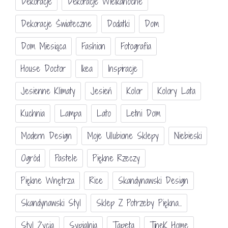
Dekoracje
Dekoracje Wielkanocne
Dekoracje Świateczne
Dodatki
Dom
Dom Miesiąca
Fashion
Fotografia
House Doctor
Ikea
Inspiracje
Jesienne Klimaty
Jesień
Kolor
Kolory Lata
Kuchnia
Lampa
Lato
Letni Dom
Modern Design
Moje Ulubione Sklepy
Niebieski
Ogród
Pastele
Piękne Rzeczy
Piękne Wnętrza
Rice
Skandynawski Design
Skandynawski Styl
Sklep Z Potrzeby Piękna...
Styl Życia
Sypialnia
Tapeta
TineK Home