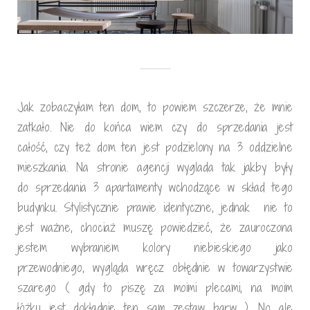
Jak zobaczyłam ten dom, to powiem szczerze, że mnie
zatkało. Nie do końca wiem czy do sprzedania jest
całość, czy też dom ten jest podzielony na 3 oddzielne
mieszkania. Na stronie agencji wyglada tak jakby były
do sprzedania 3 apartamenty wchodzące w skład tego
budynku. Stylistycznie prawie identyczne, jednak nie to
jest ważne, chociaż muszę powiedzieć, że zauroczona
jestem wybraniem kolory niebieskiego jako
przewodniego, wygląda wręcz obłędnie w towarzystwie
szarego ( gdy to piszę za moimi plecami, na moim
łóżku jest dokładnie ten sam zestaw barw ). No ale