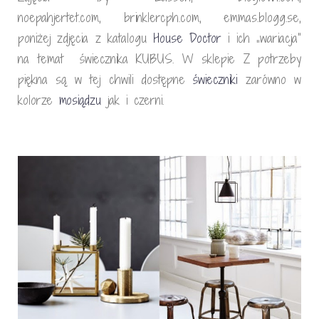
noepahjertet.com, brinklercph.com, emmas.blogg.se,
poniżej zdjęcia z katalogu
House Doctor
i ich „wariacja”
na temat świecznika KUBUS. W sklepie Z potrzeby
piękna są w tej chwili dostępne
świecznik
i
zarówno w
kolorze
mosiądzu
jak i czerni.