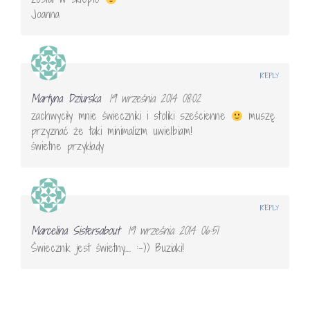
Joanna
REPLY
Martyna Dziurska
19 września 2014 08:02
zachwyciły mnie świeczniki i stoliki sześcienne
muszę
przyznać że taki minimalizm uwielbiam!
świetne przykłady
REPLY
Marcelina Sistersabout
19 września 2014 06:51
Świecznik jest świetny…. :-)) Buziaki!