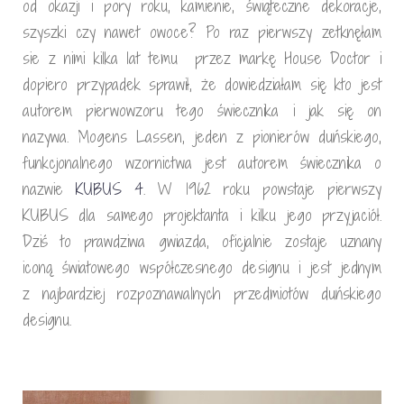
od okazji i pory roku, kamienie, świąteczne dekoracje,
szyszki czy nawet owoce? Po raz pierwszy zetknęłam
sie z nimi kilka lat temu przez markę House Doctor i
dopiero przypadek sprawił, że dowiedziałam się kto jest
autorem pierwowzoru tego świecznika i jak się on
nazywa. Mogens Lassen, jeden z pionierów duńskiego,
funkcjonalnego wzornictwa jest autorem świecznika o
nazwie
KUBUS 4
. W 1962 roku powstaje pierwszy
KUBUS dla samego projektanta i kilku jego przyjaciół.
Dziś to prawdziwa gwiazda, oficjalnie zostaje uznany
iconą światowego współczesnego designu i jest jednym
z najbardziej rozpoznawalnych przedmiotów duńskiego
designu.