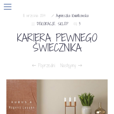
18 września 2014
Agnieszka Kwiatkowska
DEKORACJE
,
SKLEP
3
KARIERA PEWNEGO
ŚWIECZNIKA
Poprzedni
Następny