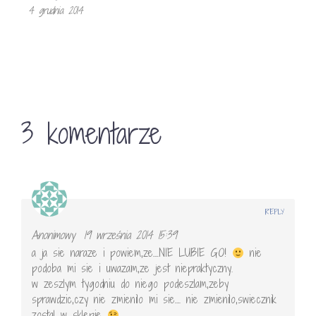
4 grudnia 2014
3 komentarze
REPLY
Anonimowy
19 września 2014 15:39
a ja sie naraze i powiem,ze….NIE LUBIE GO!
nie
podoba mi sie i uwazam,ze jest niepraktyczny.
w zeszlym tygodniu do niego podeszlam,zeby
sprawdzic,czy nie zmienilo mi sie…. nie zmienilo,swiecznik
zostal w sklepie