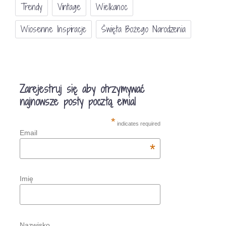
Trendy
Vintage
Wielkanoc
Wiosenne Inspiracje
Święta Bożego Narodzenia
Zarejestruj się aby otrzymywać
najnowsze posty pocztą emial
*
indicates required
Email
*
Imię
Nazwisko