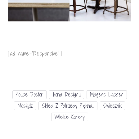
[ad name=”Responsive”]
House Doctor
Ikona Designu
Mogens Lassen
Mosiądz
Sklep Z Potrzeby Piękna...
Świecznik
WIelkie Kariery