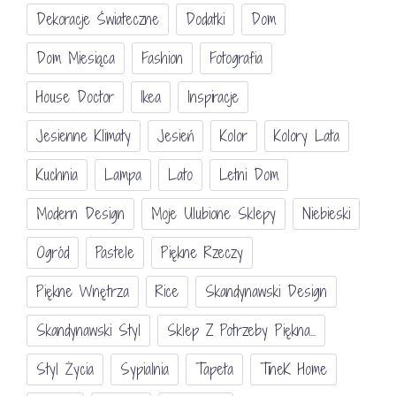
Dekoracje Świateczne
Dodatki
Dom
Dom Miesiąca
Fashion
Fotografia
House Doctor
Ikea
Inspiracje
Jesienne Klimaty
Jesień
Kolor
Kolory Lata
Kuchnia
Lampa
Lato
Letni Dom
Modern Design
Moje Ulubione Sklepy
Niebieski
Ogród
Pastele
Piękne Rzeczy
Piękne Wnętrza
Rice
Skandynawski Design
Skandynawski Styl
Sklep Z Potrzeby Piękna...
Styl Życia
Sypialnia
Tapeta
TineK Home